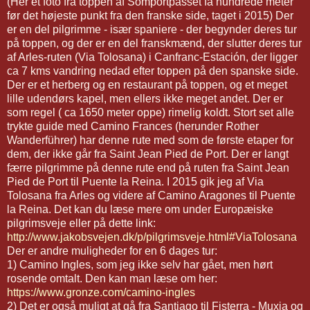
(Her et foto fra toppen af Somportpasset få hundrede meter
før det højeste punkt fra den franske side, taget i 2015) Der
er en del pilgrimme - især spaniere - der begynder deres tur
på toppen, og der er en del franskmænd, der slutter deres tur
af Arles-ruten (Via Tolosana) i Canfranc-Estación, der ligger
ca 7 kms vandring nedad efter toppen på den spanske side.
Der er et herberg og en restaurant på toppen, og et meget
lille udendørs kapel, men ellers ikke meget andet. Der er
som regel ( ca 1650 meter oppe) rimelig koldt. Stort set alle
trykte guide med Camino Frances (herunder Rother
Wanderführer) har denne rute med som de første etaper for
dem, der ikke går fra Saint Jean Pied de Port. Der er langt
færre pilgrimme på denne rute end på ruten fra Saint Jean
Pied de Port til Puente la Reina. I 2015 gik jeg af Via
Tolosana fra Arles og videre af Camino Aragones til Puente
la Reina. Det kan du læse mere om under Europæiske
pilgrimsveje eller på dette link:
http://www.jakobsvejen.dk/p/pilgrimsveje.html#ViaTolosana
Der er andre muligheder for en 6 dages tur:
1) Camino Ingles, som jeg ikke selv har gået, men hørt
rosende omtalt. Den kan man læse om her:
https://www.gronze.com/camino-ingles
2) Det er også muligt at gå fra Santiago til Fisterra - Muxia og