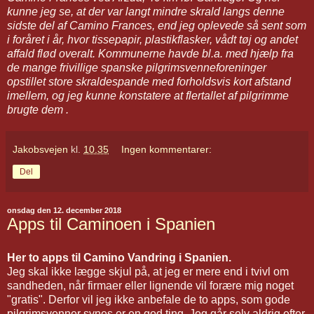
kunne jeg se, at der var langt mindre skrald langs denne
sidste del af Camino Frances, end jeg oplevede så sent som
i foråret i år, hvor tissepapir, plastikflasker, vådt tøj og andet
affald flød overalt. Kommunerne havde bl.a. med hjælp fra
de mange frivillige spanske pilgrimsvenneforeninger
opstillet store skraldespande med forholdsvis kort afstand
imellem, og jeg kunne konstatere at flertallet af pilgrimme
brugte dem .
Jakobsvejen
kl.
10.35
Ingen kommentarer:
Del
onsdag den 12. december 2018
Apps til Caminoen i Spanien
Her to apps til Camino Vandring i Spanien.
Jeg skal ikke lægge skjul på, at jeg er mere end i tvivl om
sandheden, når firmaer eller lignende vil forære mig noget
"gratis". Derfor vil jeg ikke anbefale de to apps, som gode
pilgrimsvenner synes er en god ting. Jeg går selv aldrig efter