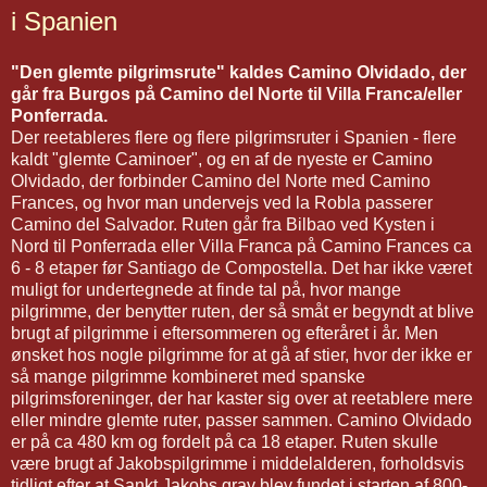
i Spanien
"Den glemte pilgrimsrute" kaldes Camino Olvidado, der
går fra Burgos på Camino del Norte til Villa Franca/eller
Ponferrada.
Der reetableres flere og flere pilgrimsruter i Spanien - flere
kaldt "glemte Caminoer", og en af de nyeste er Camino
Olvidado, der forbinder Camino del Norte med Camino
Frances, og hvor man undervejs ved la Robla passerer
Camino del Salvador. Ruten går fra Bilbao ved Kysten i
Nord til Ponferrada eller Villa Franca på Camino Frances ca
6 - 8 etaper før Santiago de Compostella. Det har ikke været
muligt for undertegnede at finde tal på, hvor mange
pilgrimme, der benytter ruten, der så småt er begyndt at blive
brugt af pilgrimme i eftersommeren og efteråret i år. Men
ønsket hos nogle pilgrimme for at gå af stier, hvor der ikke er
så mange pilgrimme kombineret med spanske
pilgrimsforeninger, der har kaster sig over at reetablere mere
eller mindre glemte ruter, passer sammen. Camino Olvidado
er på ca 480 km og fordelt på ca 18 etaper. Ruten skulle
være brugt af Jakobspilgrimme i middelalderen, forholdsvis
tidligt efter at Sankt Jakobs grav blev fundet i starten af 800-