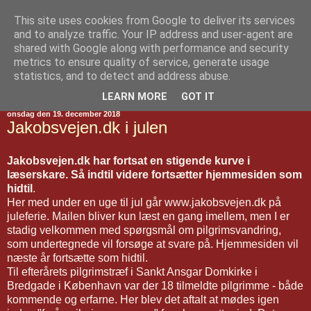
This site uses cookies from Google to deliver its services
Jakobsvejen
and to analyze traffic. Your IP address and user-agent are
shared with Google along with performance and security
metrics to ensure quality of service, generate usage
statistics, and to detect and address abuse.
▼
LEARN MORE
GOT IT
onsdag den 19. december 2018
Jakobsvejen.dk i julen
Jakobsvejen.dk har fortsat en stigende kurve i
læserskare. Så indtil videre fortsætter hjemmesiden som
hidtil
.
Her med under en uge til jul går www.jakobsvejen.dk på
juleferie. Mailen bliver kun læst en gang imellem, men I er
stadig velkommen med spørgsmål om pilgrimsvandring,
som undertegnede vil forsøge at svare på. Hjemmesiden vil
næste år fortsætte som hidtil.
Til efterårets pilgrimstræf i Sankt Ansgar Domkirke i
Bredgade i København var der 18 tilmeldte pilgrimme - både
kommende og erfarne. Her blev det aftalt at mødes igen