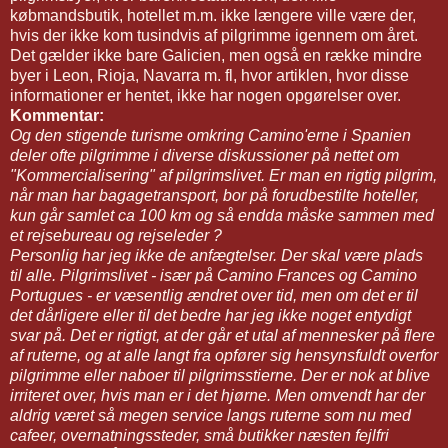
købmandsbutik, hotellet m.m. ikke længere ville være der,
hvis der ikke kom tusindvis af pilgrimme igennem om året.
Det gælder ikke bare Galicien, men også en række mindre
byer i Leon, Rioja, Navarra m. fl, hvor artiklen, hvor disse
informationer er hentet, ikke har nogen opgørelser over.
Kommentar:
Og den stigende turisme omkring Camino'erne i Spanien
deler ofte pilgrimme i diverse diskussioner på nettet om
"Kommercialisering" af pilgrimslivet. Er man en rigtig pilgrim,
når man har bagagetransport, bor på forudbestilte hoteller,
kun går samlet ca 100 km og så endda måske sammen med
et rejsebureau og rejseleder ?
Personlig har jeg ikke de anfægtelser. Der skal være plads
til alle. Pilgrimslivet - især på Camino Frances og Camino
Portugues - er væsentlig ændret over tid, men om det er til
det dårligere eller til det bedre har jeg ikke noget entydigt
svar på. Det er rigtigt, at der går et utal af mennesker på flere
af ruterne, og at alle langt fra opfører sig hensynsfuldt overfor
pilgrimme eller naboer til pilgrimsstierne. Der er nok at blive
irriteret over, hvis man er i det hjørne. Men omvendt har der
aldrig været så megen service langs ruterne som nu med
cafeer, overnatningssteder, små butikker næsten fejlfri