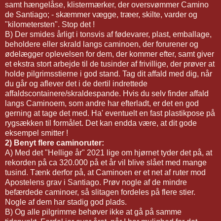
samt hængelåse, klistermærker, der oversvømmer Camino
de Santiago; - skæmmer vægge, træer, skilte, varder og
"kilometersten". Stop det !
B) Der smides årligt i tonsvis af fødevarer, plast, emballage,
beholdere eller skrald langs caminoen, der forurener og
ødelægger oplevelsen for dem, der kommer efter, samt giver
et ekstra stort arbejde til de tusinder af frivillige, der prøver at
holde pilgrimsstierne i god stand. Tag dit affald med dig, når
du går og aflever det i de dertil indrettede
affaldscontainere/skraldespande. Hvis du selv finder affald
langs Caminoem, som andre har efterladt, er det en god
gerning at tage det med. Ha' eventuelt en fast plastikpose på
rygsækken til formålet. Det kan endda være, at dit gode
eksempel smitter !
2) Benyt flere caminoruter:
A) Med det "Hellige år" 2021 lige om hjørnet tyder det på, at
rekorden på ca 320.000 på et år vil blive slået med mange
tusind. Tænk derfor på, at Caminoen er et net af ruter mod
Apostelens grav i Santiago. Prøv nogle af de mindre
befærdede caminoer, så slitagen fordeles på flere stier.
Nogle af dem har stadig god plads.
B) Og alle pilgrimme behøver ikke at gå på samme