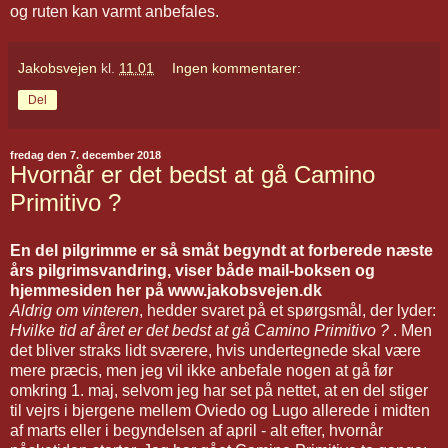
og ruten kan varmt anbefales.
Jakobsvejen
kl.
11.01
Ingen kommentarer:
Del
fredag den 7. december 2018
Hvornår er det bedst at gå Camino
Primitivo ?
En del pilgrimme er så småt begyndt at forberede næste
års pilgrimsvandring, viser både mail-boksen og
hjemmesiden her på www.jakobsvejen.dk
Aldrig om vinteren
, hedder svaret på et spørgsmål, der lyder:
Hvilke tid af året er det bedst at gå Camino Primitivo ?
. Men
det bliver straks lidt sværere, hvis undertegnede skal være
mere præcis, men jeg vil ikke anbefale nogen at gå før
omkring 1. maj, selvom jeg har set på nettet, at en del stiger
til vejrs i bjergene mellem Oviedo og Lugo allerede i midten
af marts eller i begyndelsen af april - alt efter, hvornår