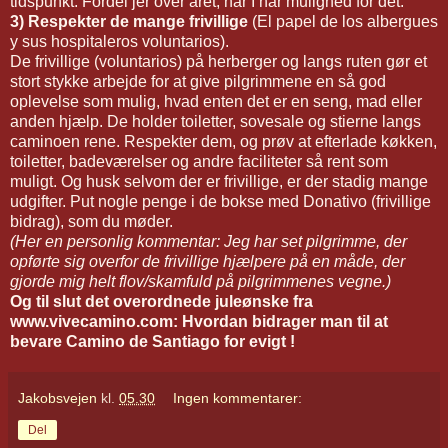
tidspunkt. Fordel jer over året, når I har mulighed for det.
3) Respekter de mange frivillige
(El papel de los albergues
y sus hospitaleros voluntarios).
De frivillige (voluntarios) på herberger og langs ruten gør et
stort stykke arbejde for at give pilgrimmene en så god
oplevelse som mulig, hvad enten det er en seng, mad eller
anden hjælp. De holder toiletter, sovesale og stierne langs
caminoen rene. Respekter dem, og prøv at efterlade køkken,
toiletter, badeværelser og andre faciliteter så rent som
muligt. Og husk selvom der er frivillige, er der stadig mange
udgifter. Put nogle penge i de bokse med Donativo (frivillige
bidrag), som du møder.
(Her en personlig kommentar: Jeg har set pilgrimme, der
opførte sig overfor de frivillige hjælpere på en måde, der
gjorde mig helt flov/skamfuld på pilgrimmenes vegne.)
Og til slut det overordnede juleønske fra
www.vivecamino.com: Hvordan bidrager man til at
bevare Camino de Santiago for evigt !
Jakobsvejen
kl.
05.30
Ingen kommentarer:
Del