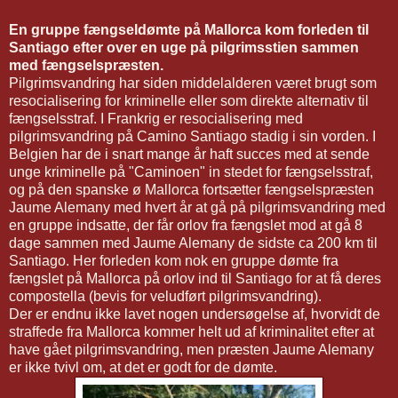
En gruppe fængseldømte på Mallorca kom forleden til
Santiago efter over en uge på pilgrimsstien sammen
med fængselspræsten.
Pilgrimsvandring har siden middelalderen været brugt som
resocialisering for kriminelle eller som direkte alternativ til
fængselsstraf. I Frankrig er resocialisering med
pilgrimsvandring på Camino Santiago stadig i sin vorden. I
Belgien har de i snart mange år haft succes med at sende
unge kriminelle på "Caminoen" in stedet for fængselsstraf,
og på den spanske ø Mallorca fortsætter fængselspræsten
Jaume Alemany med hvert år at gå på pilgrimsvandring med
en gruppe indsatte, der får orlov fra fængslet mod at gå 8
dage sammen med Jaume Alemany de sidste ca 200 km til
Santiago. Her forleden kom nok en gruppe dømte fra
fængslet på Mallorca på orlov ind til Santiago for at få deres
compostella (bevis for veludført pilgrimsvandring).
Der er endnu ikke lavet nogen undersøgelse af, hvorvidt de
straffede fra Mallorca kommer helt ud af kriminalitet efter at
have gået pilgrimsvandring, men præsten Jaume Alemany
er ikke tvivl om, at det er godt for de dømte.