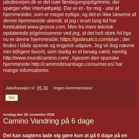
jakobsvejen.dk er det især førstegangspilgrimme, der
spørger efter internethjælp. Der er et - for mig - utal af
hjemmesider, som er meget nyttige, og det er ikke læserne af
denne hjemmeside ukendt, at jeg i snart lang tid har
foretrukket
www.gronze.com
. Men fra mere teknisk
opdaterede pilgrimsvenner ved jeg, at det helt store hit lige
nu er denne hjemmeside:
https://godesalco.com/plan
; der
findes i både spansk og engelsk udgave. Jeg vil dog nævne
min tidligere favorit, som stadig er et besøg værd, nemlig
http://www.mundicamino.com/
, ligesom den spanske
hjemmeside
http://caminodesantiago.consumer.es/
har
mange informationer.
Jakobsvejen
kl.
05.30
Ingen kommentarer:
Del
torsdag den 29. november 2018
Camino Vandring på 6 dage
Det kan sagtens lade sig gøre kun at gå 6 dage på en