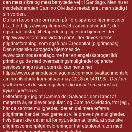
den mest sikre og mest benyttede vej til Santiago. Men nu er
middelalderruten Camino Olvidado reetableret, men stadig i
sin vorden.
Du kan læse mere om ruten på flere spanske hjemmesider
bl.a. her
https://www.pilgrim.es/el-camino-olvidado/
, der
også har forslag til etapedeling, ligesom hjemmesiden
http://www.elcaminoolvidado.com/
, der drives rutens
pilgrimsforening, som også har Credential (pilgrimspas).
Den engelske sprogede hjemmeside
/www.caminodesantiago.me har en engelsksproget lidt
primitiv guide med overnatningsmuligheder og andre
services langs ruten, som du kan hente her
https://www.caminodesantiago.me/community/attachments/c
amino-olvidado-from-bilbao-may-2018-pdf.49193/
.
Det kan
godt være, at du skal registrere dig for at komme ind og
trykke guiden ud.
I efteråret gik jeg af Camino del Salvador, der i løbet af
meget få år, er blevet populær, og Camino Olvidado, tror jeg ,
har de samme muligheder, idet en del mere erfarne
pilgrimme har det med gerne at ville prøve nye muligheder,
hvis bare ikke det er alt for nyt, sådan at forstå, at spanske
pilgrimsvenner/pilgrimsforeninger har etableret ruten med
afmærkning, samt overnatningssteder.