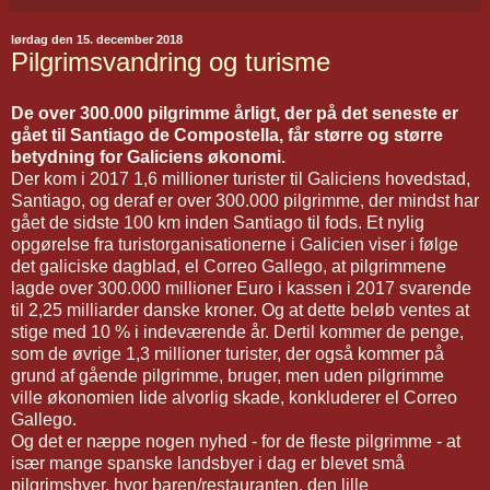
lørdag den 15. december 2018
Pilgrimsvandring og turisme
De over 300.000 pilgrimme årligt, der på det seneste er
gået til Santiago de Compostella, får større og større
betydning for Galiciens økonomi.
Der kom i 2017 1,6 millioner turister til Galiciens hovedstad,
Santiago, og deraf er over 300.000 pilgrimme, der mindst har
gået de sidste 100 km inden Santiago til fods. Et nylig
opgørelse fra turistorganisationerne i Galicien viser i følge
det galiciske dagblad, el Correo Gallego, at pilgrimmene
lagde over 300.000 millioner Euro i kassen i 2017 svarende
til 2,25 milliarder danske kroner. Og at dette beløb ventes at
stige med 10 % i indeværende år. Dertil kommer de penge,
som de øvrige 1,3 millioner turister, der også kommer på
grund af gående pilgrimme, bruger, men uden pilgrimme
ville økonomien lide alvorlig skade, konkluderer el Correo
Gallego.
Og det er næppe nogen nyhed - for de fleste pilgrimme - at
især mange spanske landsbyer i dag er blevet små
pilgrimsbyer, hvor baren/restauranten, den lille