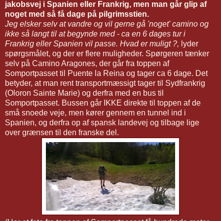
jakobsvej i Spanien eller Frankrig, men man går glip af
noget med så få dage på pilgrimsstien.
Jeg elsker selv at vandre og vil gerne gå 'noget' camino og
ikke så langt til at begynde med - ca en 6 dages tur i
Frankrig eller Spanien vil passe. Hvad er muligt ?,
lyder
spørgsmålet, og der er flere muligheder. Spørgeren tænker
selv på Camino Aragones, der går fra toppen af
Somportpasset til Puente la Reina og tager ca 6 dage. Det
betyder, at man rent transportmæssigt tager til Sydfrankrig
(Oloron Sainte Marie) og derfra med en bus til
Somportpasset. Bussen går IKKE direkte til toppen af de
små snoede veje, men kører gennem en tunnel ind i
Spanien, og derfra op af spansk landevej og tilbage lige
over grænsen til den franske del.