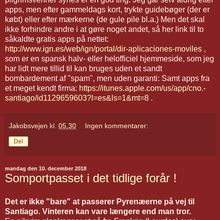
apps, men efter gammeldags kort, trykte guidebøger (der er
købt) eller efter mærkerne (de gule pile bl.a.) Men det skal
ikke forhindre andre i at gøre noget andet, så her link til to
såkaldte gratis apps på nettet:
http://www.ign.es/web/ign/portal/dir-aplicaciones-moviles
,
som er en spansk halv- eller helofficiel hjemmeside, som jeg
har lidt mere tillid til kan bruges uden et sandt
bombardement af "spam", men uden garanti: Samt apps fra
et meget kendt firma:
https://itunes.apple.com/us/app/cno.-
santiago/id1129659603?l=es&ls=1&mt=8
.
Jakobsvejen
kl.
05.30
Ingen kommentarer:
Del
mandag den 10. december 2018
Somportpasset i det tidlige forår !
Det er ikke "bare" at passerer Pyrenæerne på vej til
Santiago. Vinteren kan vare længere end man tror.