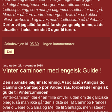
kirkelige/menighedsherberger er der ofte tilbud om
fællesspisning, som mange pilgrimme sætter stor pris på.
Mens der på flere andre herberger - hvis der er køkken -
oftest - købes ind og laves mad i fællesskab på delebasis.
Derfor vil jeg altid foreslå førstegangspilgrimme, at de
afsætter - helst - mindst 3 uger til turen.
Jakobsvejen
kl.
05.30
Ingen kommentarer:
Del
tirsdag den 27. november 2018
Vinter-caminoen med engelsk Guide !
Den spanske pilgrimsforening, Asociación Amigos do
Camiño de Santiago por Valdeorras, forbereder engelsk
guide til Vintercaminoen
.
Vinter-caminon, der er en "lille omvej" uden om de galiciske
bjerge, så man ikke går den sidste del af Caminbo Frances
over o Cebreio, Sarria og Melide til Santiago, men i stedet