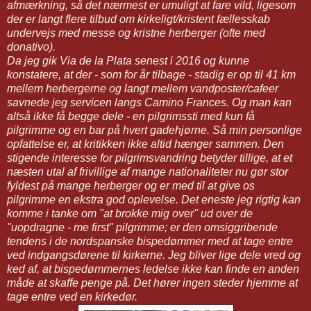
afmærkning, så det nærmest er umuligt at fare vild, ligesom
der er langt flere tilbud om kirkeligt/kristent fællesskab
undervejs med messe og kristne herberger (ofte med
donativo).
Da jeg gik Via de la Plata senest i 2016 og kunne
konstatere, at der - som for år tilbage - stadig er op til 41 km
mellem herbergerne og langt mellem vandposter/cafeer
savnede jeg servicen langs Camino Frances. Og man kan
altså ikke få begge dele - en pilgrimssti med kun få
pilgrimme og en bar på hvert gadehjørne. Så min personlige
opfattelse er, at kritikken ikke altid hænger sammen. Den
stigende interesse for pilgrimsvandring betyder tillige, at et
næsten utal af frivillige af mange nationaliteter nu gør stor
fyldest på mange herberger og er med til at give os
pilgrimme en ekstra god oplevelse. Det eneste jeg rigtig kan
komme i tanke om "at brokke mig over" ud over de
"uopdragne - me first" pilgrimme; er den omsiggribende
tendens i de nordspanske bispedømmer med at tage entre
ved indgangsdørene til kirkerne. Jeg bliver lige dele vred og
ked af, at bispedømmernes ledelse ikke kan finde en anden
måde at skaffe penge på. Det hører ingen steder hjemme at
tage entre ved en kirkedør.