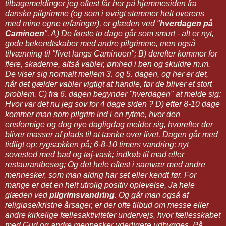
tilbagemeldinger jeg oftest får her på hjemmesiden fra
danske pilgrimme (og som i øvrigt stemmer helt overens
med mine egne erfaringer), er glæden ved "
hverdagen på
Caminoen
". A) De første to dage går som smurt - alt er nyt,
gode bekendtskaber med andre pilgrimme, men også
tilvænning til "livet langs Caminoen"; B) derefter kommer for
flere, skaderne, altså vabler, ømhed i ben og skuldre m.m.
De viser sig normalt mellem 3. og 5. dagen, og her er det,
når det gælder vabler vigtigt at handle, før de bliver et stort
problem. C) fra 6. dagen begynder "hverdagen" at melde sig:
Hvor var det nu jeg sov for 4 dage siden ? D) efter 8-10 dage
kommer man som pilgrim ind i en rytme, hvor den
ensformige og dog nye dagligdag melder sig, hvorefter der
bliver masser af plads til at tænke over livet. Dagen går med
tidligt op; rygsækken på; 6-8-10 timers vandring; nyt
sovested med bad og tøj-vask; indkøb til mad eller
restaurantbesøg; Og det hele oftest i samvær med andre
mennesker, som man aldrig har set eller kendt før. For
mange er det en helt utrolig positiv oplevelse, Ja hele
glæden ved
pilgrimsvandring
. Og går man også af
religiøse/kristne årsager, er der ofte tilbud om messe eller
andre kirkelige fællesaktiviteter undervejs, hvor fællesskabet
med Gud og andre mennesker yderligere udbygges. På