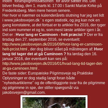
inden "forårspilgrimssæsonen" for alvor sætter ind. Det
bliver fredag, den 1. marts kl. 17.00 i Sankt Mariæ Kirke på
Frederiksberg. Men mere herom senere.
Her hvor vi nærmer os kalenderårets slutning har jeg set lidt
i www.jakobsvejen.dk ' s egen statistik, og jeg kan nok en
gang konstatere, at det fortsat er to artikler fra 2016, der ryger
ind som nummer et og to, som mest læste artikler igen i år.
Det er :
Hvor lang er Caminoen - helt præcist ?
Der er fra
tirsdag den 27. september 2016, se eventuelt:
http://www.jakobsvejen.dk/2016/09/hvor-lang-er-caminoen-
helt-prcist.html
, der dog bliver slået på målstregen af:
Hvor
lang tid tager det at gå Caminoen ?
fra lørdag den 16.
januar 2016, der eventuelt kan ses på:
http://www.jakobsvejen.dk/2016/01/hvad-lang-tid-tager-det-
at-ga-caminoen.html
.
De faste sider: Europæiske Pilgrimsveje og Praktiske
Oplysninger er dog stadig langt foran både
"nyhedsartiklerne" og de offentliggjorte svar fra de pilgrimme
og pilgrimme in spe, der stiller spørgsmål via
jakobsvejen@gmail.com.