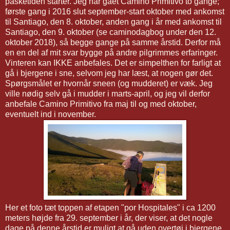
påsketiden starter. Jeg har gået Camino Primitivo to gange;
første gang i 2016 slut september-start oktober med ankomst
til Santiago, den 8. oktober, anden gang i år med ankomst til
Santiago, den 9. oktober (se caminodagbog under den 12.
oktober 2018), så begge gange på samme årstid. Derfor må
en en del af mit svar bygge på andre pilgrimmes erfaringer.
Vinteren kan IKKE anbefales. Det er simpelthen for farligt at
gå i bjergene i sne, selvom jeg har læst, at nogen gør det.
Spørgsmålet er hvornår sneen (og mudderet) er væk. Jeg
ville nødig selv gå i mudder i marts-april, og jeg vil derfor
anbefale Camino Primitivo fra maj til og med oktober,
eventuelt ind i november.
Her et foto tæt toppen af etapen "por Hospitales" i ca 1200
meters højde fra 29. september i år, der viser, at det nogle
dage på denne årstid er muligt at gå uden overtøj i bjergene.