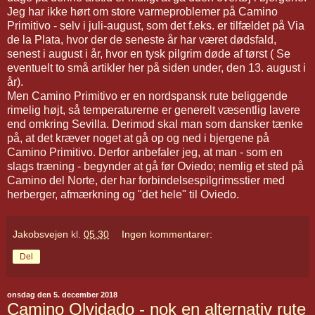
Jeg har ikke hørt om store varmeproblemer på Camino
Primitivo - selv i juli-august, som det f.eks. er tilfældet på Via
de la Plata, hvor der de seneste år har været dødsfald,
senest i august i år, hvor en tysk pilgrim døde af tørst ( Se
eventuelt to små artikler her på siden under, den 13. august i
år).
Men Camino Primitivo er en nordspansk rute beliggende
rimelig højt, så temperaturerne er generelt væsentlig lavere
end omkring Sevilla. Derimod skal man som dansker tænke
på, at det kræver noget at gå op og ned i bjergene på
Camino Primitivo. Derfor anbefaler jeg, at man - som en
slags træning - begynder at gå før Oviedo; nemlig et sted på
Camino del Norte, der har forbindelsespilgrimsstier med
herberger, afmærkning og "det hele" til Oviedo.
Jakobsvejen
kl.
05.30
Ingen kommentarer:
Del
onsdag den 5. december 2018
Camino Olvidado - nok en alternativ rute