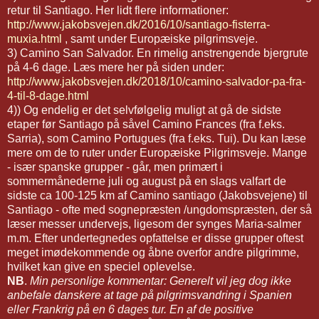
retur til Santiago. Her lidt flere informationer:
http://www.jakobsvejen.dk/2016/10/santiago-fisterra-
muxia.html
, samt under Europæiske pilgrimsveje.
3) Camino San Salvador. En rimelig anstrengende bjergrute
på 4-6 dage. Læs mere her på siden under:
http://www.jakobsvejen.dk/2018/10/camino-salvador-pa-fra-
4-til-8-dage.html
4)) Og endelig er det selvfølgelig muligt at gå de sidste
etaper før Santiago på såvel Camino Frances (fra f.eks.
Sarria), som Camino Portugues (fra f.eks. Tui). Du kan læse
mere om de to ruter under Europæiske Pilgrimsveje. Mange
- især spanske grupper - går, men primært i
sommermånederne juli og august på en slags valfart de
sidste ca 100-125 km af Camino santiago (Jakobsvejene) til
Santiago - ofte med sognepræsten /ungdomspræsten, der så
læser messer undervejs, ligesom der synges Maria-salmer
m.m. Efter undertegnedes opfattelse er disse grupper oftest
meget imødekommende og åbne overfor andre pilgrimme,
hvilket kan give en speciel oplevelse.
NB
.
Min personlige kommentar: Generelt vil jeg dog ikke
anbefale danskere at tage på pilgrimsvandring i Spanien
eller Frankrig på en 6 dages tur. En af de positive