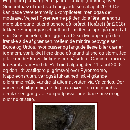
En pilgrim planlægger at gå fra Frankrig (Lourdes) over
Somportpasset med start i begyndelsen af april 2019. Det
kan både være temmelig ukompliceret, men også det
modsatte. Vejret i Pyrenæerne på den tid af året er endnu
mere uberegneligt end senere på foråret. I foråret i år (2018)
lukkede Somportpasset helt ned i midten af april på grund af
sne. Selv tunnelen, der ligger ca 13 km før toppen på den
franske side af grænsen mellem de mindre bebyggelser
Borce og Urdos, hvor busser og langt de fleste biler drøner
igennem, var lukket flere dage på grund af sne og storm. Jeg
gik - som beskrevet tidligere her på siden - Camino Frances
fra Saint Jean Pied de Port med afgang den 11. april 2018,
og den lidt vestligere pilgrimsvej over Pyrenæerne,
Napoleonsruten, var også lukket ned, så vi gående
pilgrimme måtte vandre af alternativruten via Valcarlos. Der
var en del pilgrimme, der tog taxa over. Den mulighed var
der ikke en gang via Somportpasset, idet både busser og
biler holdt stille.