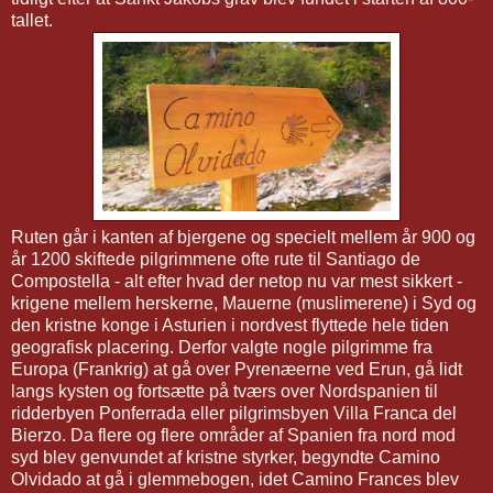
tallet.
Ruten går i kanten af bjergene og specielt mellem år 900 og
år 1200 skiftede pilgrimmene ofte rute til Santiago de
Compostella - alt efter hvad der netop nu var mest sikkert -
krigene mellem herskerne, Mauerne (muslimerene) i Syd og
den kristne konge i Asturien i nordvest flyttede hele tiden
geografisk placering. Derfor valgte nogle pilgrimme fra
Europa (Frankrig) at gå over Pyrenæerne ved Erun, gå lidt
langs kysten og fortsætte på tværs over Nordspanien til
ridderbyen Ponferrada eller pilgrimsbyen Villa Franca del
Bierzo. Da flere og flere områder af Spanien fra nord mod
syd blev genvundet af kristne styrker, begyndte Camino
Olvidado at gå i glemmebogen, idet Camino Frances blev