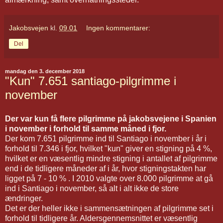
Jakobsvejen
kl.
09.01
Ingen kommentarer:
Del
mandag den 3. december 2018
"Kun" 7.651 santiago-pilgrimme i
november
Der var kun få flere pilgrimme på jakobsvejene i Spanien
i november i forhold til samme måned i fjor.
Der kom 7.651 pilgrimme ind til Santiago i november i år i
forhold til 7.346 i fjor, hvilket "kun" giver en stigning på 4 %,
hvilket er en væsentlig mindre stigning i antallet af pilgrimme
end i de tidligere måneder af i år, hvor stigningstakten har
ligget på 7 - 10 % . I 2010 valgte over 8.000 pilgrimme at gå
ind i Santiago i november, så alt i alt ikke de store
ændringer.
Det er der heller ikke i sammensætningen af pilgrimme set i
forhold til tidligere år. Aldersgennemsnittet er væsentlig