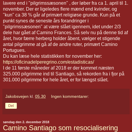
lavere end i "pilgrimssæsonen" , der løber fra ca 1. april til 1.
november. Der er ligeledes flere mænd end kvinder, og
"kun" ca 38 % går af primært religiøse grunde. Kun på et
punkt synes de seneste års forandringer i
"pilgrimssæsonen" at være slået igennem, idet under 2/3
dele har gået af Camino Frances. Så selv nu på denne tid af
året, hvor færre herberg holder åbent, vælger et stigende
antal pilgrimme at gå af de andre ruter, primært Camino
Portugues.
Du kan læse hele statistikken for november her:
https://oficinadelperegrino.com/estadisticas/
I de 11 første måneder af 2018 er der kommet næsten
325.000 pilgrimme ind til Santiago, så rekorden fra i fjor på
301.000 pilgrimme for hele året, er for længst slået.
Jakobsvejen
kl.
05.30
Ingen kommentarer:
Del
søndag den 2. december 2018
Camino Santiago som resocialisering