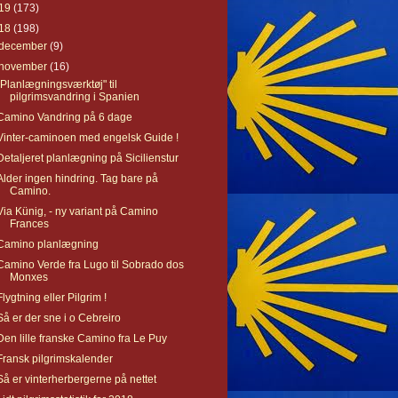
19
(173)
18
(198)
december
(9)
november
(16)
"Planlægningsværktøj" til
pilgrimsvandring i Spanien
Camino Vandring på 6 dage
Vinter-caminoen med engelsk Guide !
Detaljeret planlægning på Sicilienstur
Alder ingen hindring. Tag bare på
Camino.
Via Künig, - ny variant på Camino
Frances
Camino planlægning
Camino Verde fra Lugo til Sobrado dos
Monxes
Flygtning eller Pilgrim !
Så er der sne i o Cebreiro
Den lille franske Camino fra Le Puy
Fransk pilgrimskalender
Så er vinterherbergerne på nettet