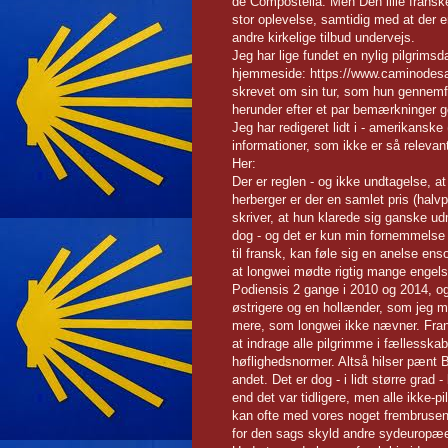
de Compostella. Men Den lille frans
stor oplevelse, samtidig med at der e
andre kirkelige tilbud undervejs.
Jeg har lige fundet en nylig pilgrims
hjemmeside: https://www.caminodesant
skrevet om sin tur, som hun gennemfø
herunder efter et par bemærkninger ge
Jeg har redigeret lidt i - amerikanske 
informationer, som ikke er så releva
Her:
Der er reglen - og ikke undtagelse, 
herberger er der en samlet pris (ha
skriver, at hun klarede sig ganske ud
dog - og det er kun min fornemmelse
til fransk, kan føle sig en anelse e
at longwei mødte rigtig mange engels
Podiensis 2 gange i 2010 og 2014, og
østrigere og en hollænder, som jeg mø
mere, som longwei ikke nævner. Frans
at indrage alle pilgrimme i fællesska
høflighedsnormer. Altså hilser pænt B
andet. Det er dog - i lidt større grad 
end det var tidligere, men alle ikke-
kan ofte med vores noget frembrusen
for den sags skyld andre sydeuropæe