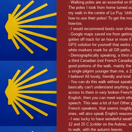
- Walking poles are an essential on th
The poles I took from home turned ou
my walk in the centre of Le Puy. Unfo
how to use their poles! To get the 
how-tos.
- I would recommend boots over shoes
- Google maps saved me from getting l
gotten off track for an hour or more i
GPS solution for yourself that works o
white markers mark for all GR paths,
- Demographically speaking, a third o
a third Canadian (not French Canadia
good portions of the walk, mainly th
a single pilgrim younger than me, a 19
I believe! All lovely, friendly and kind
- You can do this walk without speakin
basically can’t understand anything 
across to them in very broken French. 
English, then you can meet each othe
speech. This was a lot of fun! Other
French speakers, that seems roughly 
ones, will also speak English reasona
- I was lucky to have wonderful weat
12 and 25 C (colder on the Aubrac, wa
to walk, with the autumn leaves.