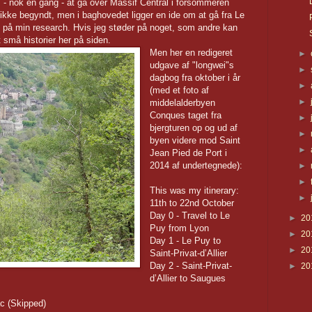
 - nok en gang - at gå over Massif Central i forsommeren
kke begyndt, men i baghovedet ligger en ide om at gå fra Le
dt på min research. Hvis jeg støder på noget, som andre kan
t små historier her på siden.
Men her en redigeret
►
udgave af "longwei"s
►
dagbog fra oktober i år
►
(med et foto af
►
middelalderbyen
Conques taget fra
►
bjergturen op og ud af
►
byen videre mod Saint
►
Jean Pied de Port i
2014 af undertegnede):
►
►
This was my itinerary:
►
11th to 22nd October
Day 0 - Travel to Le
►
20
Puy from Lyon
►
20
Day 1 - Le Puy to
►
20
Saint-Privat-d’Allier
Day 2 - Saint-Privat-
►
20
d’Allier to Saugues
c (Skipped)