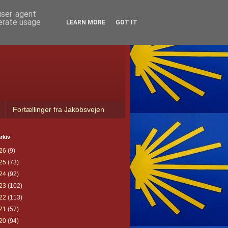
 user-agent
nerate usage
LEARN MORE
GOT IT
Fortællinger fra Jakobsvejen
rkiv
26
(9)
25
(73)
24
(92)
23
(102)
22
(113)
21
(57)
20
(94)