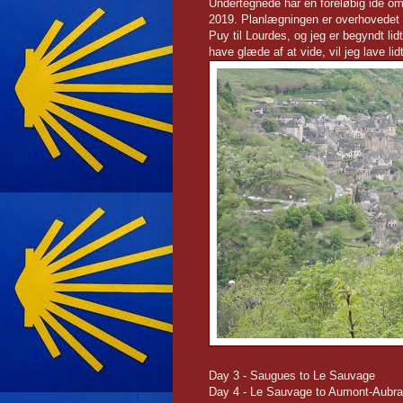
Undertegnede har en foreløbig ide om
2019. Planlægningen er overhovedet i
Puy til Lourdes, og jeg er begyndt li
have glæde af at vide, vil jeg lave lid
Day 3 - Saugues to Le Sauvage
Day 4 - Le Sauvage to Aumont-Aubra