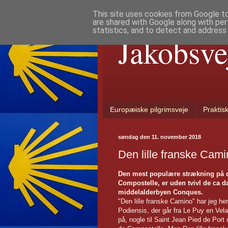
This site uses cookies from Google to 
are shared with Google along with per
statistics, and to detect and address
Jakobsve
Europæiske pilgrimsveje
Praktis
søndag den 11. november 2018
Den lille franske Cami
Den mest populære strækning på 
Compostelle, er uden tvivl de ca da
middelalderbyen Conques.
"Den lille franske Camino" har jeg he
Podiensis, der går fra Le Puy en Vela
på, nogle til Saint Jean Pied de Port