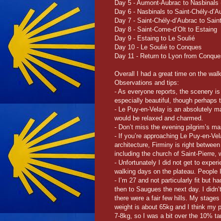
Day 5 - Aumont-Aubrac to Nasbinals 
Day 6 - Nasbinals to Saint-Chély-d’A
Day 7 - Saint-Chély-d’Aubrac to Sain
Day 8 - Saint-Come-d’Olt to Estaing
Day 9 - Estaing to Le Soulié
Day 10 - Le Soulié to Conques
Day 11 - Return to Lyon from Conque
Overall I had a great time on the walk
Observations and tips:
- As everyone reports, the scenery is
especially beautiful, though perhaps th
- Le Puy-en-Velay is an absolutely ma
would be relaxed and charmed.
- Don’t miss the evening pilgrim’s m
- If you’re approaching Le Puy-en-Vel
architecture, Firminy is right betwee
including the church of Saint-Pierre,
- Unfortunately I did not get to exper
walking days on the plateau. People I
- I’m 27 and not particularly fit but h
then to Saugues the next day. I didn’t
there were a fair few hills. My stages
weight is about 65kg and I think my 
7-8kg, so I was a bit over the 10% tar