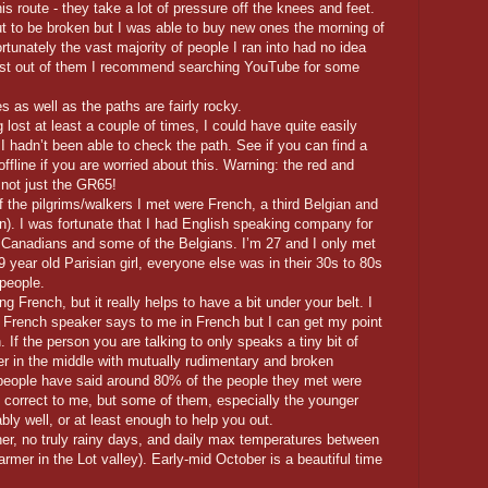
is route - they take a lot of pressure off the knees and feet.
t to be broken but I was able to buy new ones the morning of
rtunately the vast majority of people I ran into had no idea
most out of them I recommend searching YouTube for some
 as well as the paths are fairly rocky.
ost at least a couple of times, I could have quite easily
f I hadn’t been able to check the path. See if you can find a
ffline if you are worried about this. Warning: the red and
 not just the GR65!
f the pilgrims/walkers I met were French, a third Belgian and
n). I was fortunate that I had English speaking company for
e Canadians and some of the Belgians. I’m 27 and I only met
 year old Parisian girl, everyone else was in their 30s to 80s
 people.
g French, but it really helps to have a bit under your belt. I
a French speaker says to me in French but I can get my point
If the person you are talking to only speaks a tiny bit of
r in the middle with mutually rudimentary and broken
 people have said around 80% of the people they met were
correct to me, but some of them, especially the younger
bly well, or at least enough to help you out.
her, no truly rainy days, and daily max temperatures between
rmer in the Lot valley). Early-mid October is a beautiful time