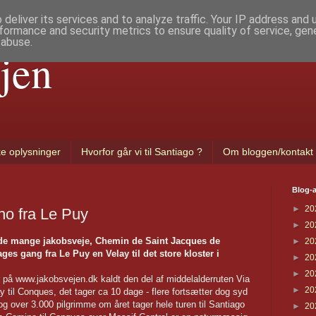
deliver its services and to analyze traffic. Your IP address and
formance and security metrics to ensure quality of service, ge
 abuse.
jen
ke oplysninger
Hvorfor går vi til Santiago ?
Om bloggen/kontakt
Blog-a
►
20
no fra Le Puy
►
20
de mange jakobsveje, Chemin de Saint Jacques de
►
20
ges gang fra Le Puy en Velay til det store kloster i
►
20
►
20
r på www.jakobsvejen.dk kaldt den del af middelalderruten Via
►
20
y til Conques, det tager ca 10 dage - flere fortsætter dog syd
 og over 3.000 pilgrimme om året tager hele turen til Santiago
►
20