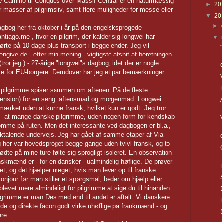
ke Camino til Conques over Massif Central er en naturmæssig
►
20
r masser af pilgrimsliv, samt flere muligheder for messe eller
▼
20
►
dagbog her fra oktober i år på den engelsksprogede
iago.me , hvor en pilgrim, der kalder sig longwei har
▼
rte på 10 dage plus transport i begge ender. Jeg vil
ngive de - efter min mening - vigtigste afsnit af beretningen.
(tror jeg ) - 27-årige "longwei"s dagbog, idet der er nogle
nte for EU-borgere. Derudover har jeg et par bemærkninger
at pilgrimme spiser sammen om aftenen. På de fleste
lvpension) for en seng, aftensmad og morgenmad. Longwei
mærket uden at kunne fransk, hvilket kun er godt. Jeg tror
 - at mange danske pilgrimme, uden nogen form for kendskab
nsomme på ruten. Men det interessante ved dagbogen er bl.a.,
ktalende undervejs. Jeg har gået af samme etaper af Via
 her var hovedsproget begge gange uden tvivl fransk, og to
dte på mine ture følte sig sprogligt isoleret. En observation
kmænd er - for en dansker - ualmindelig høflige. De prøver
bet, og det hjælper meget, hvis man lever op til franske
onjour før man stiller et spørgsmål, beder om hjælp eller
- blevet mere almindeligt for pilgrimme at sige du til hinanden
pilgrimme er man Des med end til andet er aftalt. Vi danskere
de og direkte facon godt virke uhøflige på frankmænd - og
re.