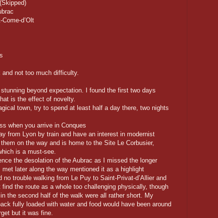
(Skipped)
ubrac
t-Come-d’Olt
s
 and not too much difficulty.
 stunning beyond expectation. I found the first two days
at is the effect of novelty.
gical town, try to spend at least half a day there, two nights
ass when you arrive in Conques
ay from Lyon by train and have an interest in modernist
n them on the way and is home to the Site Le Corbusier,
 which is a must-see.
ience the desolation of the Aubrac as I missed the longer
 met later along the way mentioned it as a highlight
ad no trouble walking from Le Puy to Saint-Privat-d’Allier and
 find the route as a whole too challenging physically, though
 in the second half of the walk were all rather short. My
pack fully loaded with water and food would have been around
get but it was fine.