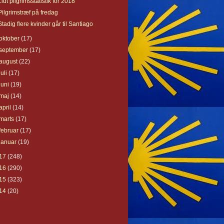
Lidt pilgrimsstatistik for 2018
Pilgrimstræf på fredag
Stadig flere kvinder går til Santiago
oktober
(17)
september
(17)
august
(22)
juli
(17)
juni
(19)
maj
(14)
april
(14)
marts
(17)
februar
(17)
januar
(19)
17
(248)
16
(290)
15
(323)
14
(20)