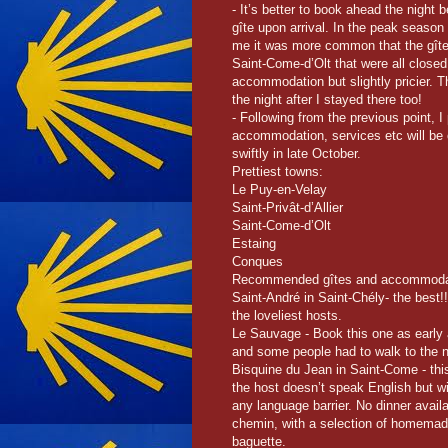
- It’s better to book ahead the night b
gîte upon arrival. In the peak season
me it was more common that the gîtes
Saint-Come-d’Olt that were all close
accommodation but slightly pricier. T
the night after I stayed there too!
- Following from the previous point, I
accommodation, services etc will be c
swiftly in late October.
Prettiest towns:
Le Puy-en-Velay
Saint-Privât-d’Allier
Saint-Come-d’Olt
Estaing
Conques
Recommended gîtes and accommoda
Saint-André in Saint-Chély- the best!
the loveliest hosts.
Le Sauvage - Book this one as early 
and some people had to walk to the n
Bisquine du Jean in Saint-Come - thi
the host doesn’t speak English but wil
any language barrier. No dinner avail
chemin, with a selection of homemade
baguette.