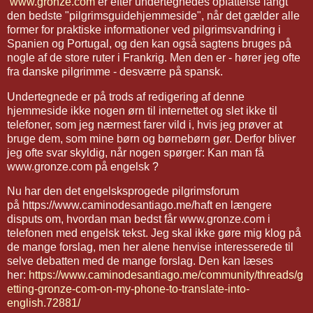
www.gronze.com
er efter undertegnedes opfattelse langt
den bedste "pilgrimsguidehjemmeside", når det gælder alle
former for praktiske informationer ved pilgrimsvandring i
Spanien og Portugal, og den kan også sagtens bruges på
nogle af de store ruter i Frankrig. Men den er - hører jeg ofte
fra danske pilgrimme - desværre på spansk.
Undertegnede er på trods af redigering af denne
hjemmeside ikke nogen ørn til internettet og slet ikke til
telefoner, som jeg nærmest farer vild i, hvis jeg prøver at
bruge dem, som mine børn og børnebørn gør. Derfor bliver
jeg ofte svar skyldig, når nogen spørger: Kan man få
www.gronze.com på engelsk ?
Nu har den det engelsksprogede pilgrimsforum
på https://www.caminodesantiago.me/haft en længere
disputs om, hvordan man bedst får www.gronze.com i
telefonen med engelsk tekst. Jeg skal ikke gøre mig klog på
de mange forslag, men her alene henvise interesserede til
selve debatten med de mange forslag. Den kan læses
her:
https://www.caminodesantiago.me/community/threads/g
etting-gronze-com-on-my-phone-to-translate-into-
english.72881/