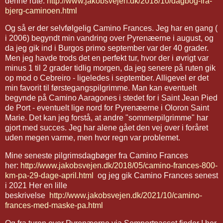
denne rute:
http://www.jakobsvejen.dk/2018/10/dagbog-fra-
bjerg-caminoen.html
Og så er der selvfølgelig Camino Frances. Jeg har en gang (
i 2006) begyndt min vandring over Pyrenæerne i august, og
da jeg gik ind i Burgos primo september var der 40 grader.
Men jeg havde trods det en perfekt tur, hvor der i øvrigt var
minus 1 til 2 grader tidlig morgen, da jeg senere på ruten gik
op mod o Cebreiro - ligeledes i september. Alligevel er det
min favorit til førstegangspilgrimme. Man kan eventuelt
begynde på Camino Aaragones i stedet for i Saint Jean Pied
de Port - eventuelt lige nord for Pyrenæerne i Oloron Saint
Marie. Det kan jeg forstå, at andre "sommerpilgrimme" har
gjort med succes. Jeg har alene gået den vej over i foråret
uden megen varme, men hvor regn var problemet.
Mine seneste pilgrimsdagbøger fra Camino Frances
her:
http://www.jakobsvejen.dk/2018/05/camino-frances-800-
km-pa-29-dage-april.html
og jeg gik Camino Frances senest
i 2021 Her en lille
beskrivelse
http://www.jakobsvejen.dk/2021/10/camino-
frances-med-maske-pa.html