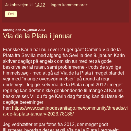
Jakobsvejen
kl.
14.12
Ingen kommentarer:
Del
onsdag den 25. januar 2023
Via de la Plata i januar
Franske Karin har nu i over 2 uger gået Camino Via de la
Plata fra Sevilla med afgang fra Sevilla den 9. januar. Karin
skriver dagligt på engelsk om sin tur med ret så gode
beskrivelser af ruten, samt problemerne - trods de sydlige
himmelstrøg - med at gå ad Via de la Plata i meget blandet
vejr med "mange oversvømmelser" på grund af regn
undervejs. Jeg gik selv Via de la Plata i april 2012 i meget
regn og kan derfor nikke genkendende til mange af Karins
beskrivelser. Vil du følge Karin dag for dag kan du læse de
daglige beretninger
her:
https://www.caminodesantiago.me/community/threads/vi
a-de-la-plata-january-2023.78188/
Jeg vedhæfter et par fotos fra 2012, der meget godt
illustrerer, hvordan det er at gå Via de la Plata i regnvejr: