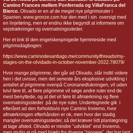
Camino Frances mellem Ponferrada og VillaFranca del
Bierco.
Olivado er en af de meget nye pilgrimsruter i
Spanien.
www.gronze.com
har den med i sin oversigt med
en linjeføring, men er endnu ikke begyndt at informere om
vejstrækninger og overnatningssteder.
Her et link til den engelskesprogede hjemmeside med
pilgrimsdagbogen:
https://www.caminodesantiago.me/community/threads/my-
stages-on-the-olvidado-in-october-november-2022.78079/
Hvor mange pilgrimme, der går ad Olivado, står indtil videre
hen i det uvisse, men det seneste års eksplosive udvikling i
antallet af pilgrimme ovenpå Coronanedlukningen, vil uden
tvivl føre til, at flere pilgrimme vil søge andre ruter end de
mest benyttede, og at det vil føre til afmærkning og flere
overnatningssteder på de nye ruter. Undertegnede gik i
efteråret ad den forholdsvis nye Camino Invierno, hvor
afmærkningen efterhånden er ok, men hvor der stadig
mangler overnatningssteder, så det kræver lidt planlægning
at tage afsted. Olivado er mindre "udviklet" end Invierno,
men mulig at gå med hjælp fra diverse "pionere", der har lagt