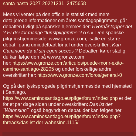
santa-hasta-2027-20221231_2475658
Mens vi venter på den officielle statistik med mere
detaljerede informationer om årets santiagopilgrimme, går
debatten livligt på spanske hjemmesider:
Hvornår topper det
? Er der for mange "turistpilgrimme"?
o.s.v. Den spanske
pilgrimshjemmeside, www.gronze.com, satte en større
debat i gang umiddelbart før jul under overskriften:
Kan
Caminoen dø af sin egen succes ?
Debatten kører stadig,
du kan følge den på www.gronze.com
her:
https://www.gronze.com/articulos/puede-morir-exito-
camino-santiago-28205
og under forskellige andre
overskrifter her:
https://www.gronze.com/foros/general-0
Og på den tysksprogede pilgrimshjemmeside med hjemsted
i Santiago,
h
ttps://www.caminosantiago.eu/pilgerforum/index.php
er der
for et par dage siden under overskriften:
Das ist der
"Wahnsinn"
også begyndt en debat. der kan følges her:
https://www.caminosantiago.eu/pilgerforum/index.php?
threads/das-ist-der-wahnsinn.1115/