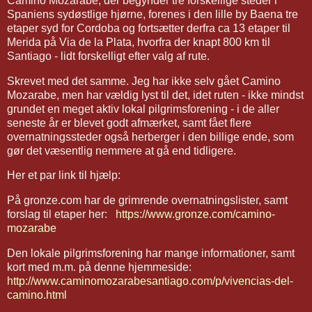
Camino Mozarabe, der begynder tre forskellige steder i
Spaniens sydøstlige hjørne, forenes i den lille by Baena tre
etaper syd for Cordoba og fortsætter derfra ca 13 etaper til
Merida på Via de la Plata, hvorfra der knapt 800 km til
Santiago - lidt forskelligt efter valg af rute.
Skrevet med det samme. Jeg har ikke selv gået Camino
Mozarabe, men har vældig lyst til det, idet ruten - ikke mindst
grundet en meget aktiv lokal pilgrimsforening - i de aller
seneste år er blevet godt afmærket, samt fået flere
overnatningssteder også herberger i den billige ende, som
gør det væsentlig nemmere at gå end tidligere.
Her et par link til hjælp:
På gronze.com har de grimrende overnatningslister, samt
forslag til etaper her:
https://www.gronze.com/camino-
mozarabe
Den lokale pilgrimsforening har mange informationer, samt
kort med m.m. på denne hjemmeside:
http://www.caminomozarabesantiago.com/p/vivencias-del-
camino.html