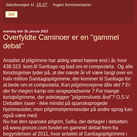
Jakobsvejen
kl.
16.07
Ingen kommentarer:
Del
mandag den 16. januar 2023
Overfyldte Caminoer er en "gammel
debat"
Antallet af pilgrimme har aldrig været højere end i år, hvor
438.323 kom til Santiago og bad om et compostela. Og alle
forudsigelser tyder på, at der næste år vil være langt over en
halv million Santiagopilgrimme, der kommer til Santiago for
at bede om et compostela.
Kan pilgrimsvejene tåle det ? Er
der for megen kamp om sengepladserne ? For mange
turistpilgrimme, der ødelægger "pilgrimslivets ånd"?
O.S.V.
Debatten raser - ikke mindst på spansksprogede
hjemmesider, men pilgrimshjemmesider på andre sprog kan
også være med.
Nu har den spanske pilgrim, Sofia, der deltager i debatten
på www.gronze.com fundet en gammel debat frem fra
begyndelsen af 2011, hvor antallet af Santiagopilgrimme i