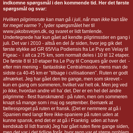
indkomne spørgsmål i den kommende tid. Her det første
spørgsmål og svar:
Hvilken pilgrimsrute kan man gå i juli, når man ikke kan tåle
for meget varme
? , lyder spørgsmålet her til
www.jakobsvejen.dk, og svaret er lidt famlende.
Undertegnede har kun gået ad kendte pilgrimsstier en gang i
juli. Det var i 2010 - altså en del år siden, hvor jeg gik det
første stykke ad GR 65/Via Podiensis fra Le Puy en Velay til
Figeac - i alt ca 275 km, som normalt deles i 10 til 12 etaper.
De første 8 til 10 etaper fra Le Puy til Conques går over det -
efter min mening - fantastiske Centralmassiv, mens man de
sidste ca 40-45 km er "tilbage i cvilisationen". Ruten er godt
afmærket. Jeg har gået den tre gange, men som skrevet -
kun en gang om sommeren, hvilket var helt ok. Men jeg ved
jo ikke, hvordan andre vil ha' det. Der er en hel del andre
pilgrimme - flest franskmænd - på ruten, men om sommeren
knapt så mange som i maj og september. Bemærk at
fællessproget på ruten er fransk. (Det er nemmere at gå i
Spanien med langt flere ikke-spaniere på ruten uden at
kunne spansk, end det er at gå i Frankrig uden at have
kendskab til lidt fransk) Jeg har gået ruten flere gange siden,
men det var i det tidlige forår, hvor regn var et større problem