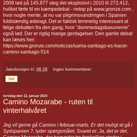
2009 lød på 145.877 steg det eksplosivt i 2010 til 272.412,
hvilket førte til en kæmpedebat - netop på www.gronze.com ,
hvor nogle mente, at nu var pilgrimsvandringen i Spanien
fuldstændig ødelagt. Det er faktisk temmelig interessant at
følge debatten fra den gang, hvor "dommedagsbasunerne"
også lød. Der er rigtig mange gentagelser. Den gamle debat
kan læses her:
https://www.gronze.com/noticias/sarria-santiago-es-hacer-
camino-santiago-514
Jakobsvejen
kl.
08.28
Ingen kommentarer:
Del
torsdag den 12. januar 2023
Camino Mozarabe - ruten til
vinterhalvåret
Jeg vil gerne gå Camino i februar-marts. Er det muligt at gå i
Sydspanien ?,
lyder spørgsmålet. Svaret er:
Ja, det er det
.