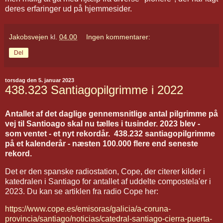
deres erfaringer ud på hjemmesider.
Jakobsvejen
kl.
04.00
Ingen kommentarer:
Del
torsdag den 5. januar 2023
438.323 Santiagopilgrimme i 2022
Antallet af det daglige gennemsnitlige antal pilgrimme på
vej til Santioago skal nu tælles i tusinder. 2023 blev -
som ventet - et nyt rekordår. 438.232 santiagopilgrimme
på et kalenderår - næsten 100.000 flere end seneste
rekord.
Det er den spanske radiostation, Cope, der citerer kilder i
katedralen i Santiago for antallet af uddelte compostela'er i
2023. Du kan se artiklen fra radio Cope her:
https://www.cope.es/emisoras/galicia/a-coruna-
provincia/santiago/noticias/catedral-santiago-cierra-puerta-