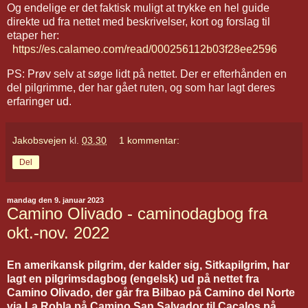
Og endelige er det faktisk muligt at trykke en hel guide
direkte ud fra nettet med beskrivelser, kort og forslag til
etaper her:
https://es.calameo.com/read/000256112b03f28ee2596
PS: Prøv selv at søge lidt på nettet. Der er efterhånden en
del pilgrimme, der har gået ruten, og som har lagt deres
erfaringer ud.
Jakobsvejen
kl.
03.30
1 kommentar:
Del
mandag den 9. januar 2023
Camino Olivado - caminodagbog fra
okt.-nov. 2022
En amerikansk pilgrim, der kalder sig, Sitkapilgrim, har
lagt en pilgrimsdagbog (engelsk) ud på nettet fra
Camino Olivado, der går fra Bilbao på Camino del Norte
via La Robla på Camino San Salvador til Cacalos på