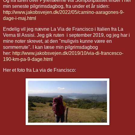
Og fra turen over Pyrenæerne via Somportpasset finder I her
min seneste pilgrimsdagbog, fra under et år siden:
http://www.jakobsvejen.dk/2022/05/camino-aaragones-9-
dage-i-maj.html
Endelig vil jeg nævne La Via de Francisco i Italien fra La
Verna til Assisi. Jeg gik ruten i september 2019, og jeg har i
mine noter skrevet, at den "muligvis kunne være en
sommerrute". I kan læse min pilgrimsdagbog
her:
http://www.jakobsvejen.dk/2019/10/via-di-francesco-
190-km-pa-9-dage.html
Her et foto fra La via de Francisco: