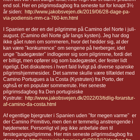
end sol. Her en pilgrimsdagbog fra seneste tur for knapt 3½
år siden:
http://www.jakobsvejen.dk/2019/06/28-dage-pa-
via-podiensis-mm-ca-760-km.html
I Spanien er der en del pilgrimme på Camino del Norte i juli-
august. (Camino del Norte går langs kysten). Jeg har dog
ikke gået ruten om sommeren, hvor det hedder sig, at der
kan være "konkurrence" om sengene på herberger, idet
unge "badegæster" indlogerer sig som pilgrimme, fordi det
er billigt, men opfører sig som badegæster, der fester lidt
rigeligt. Det diskuteres i hvert fald livligt på diverse spanske
pilgrimshjemmesider. Det samme skulle være tilfældet med
Camino Portugues a la Costa (Kystruten) fra Porto, der
oghså er en populær sommerrute. Her seneste
pilgrimsdagbog fra Den portugisiske
Kystrute:
http://www.jakobsvejen.dk/2022/03/tidlig-forarstur-
af-camino-da-costa.html
Af egentlige bjergruter i Spanien uden "for megen varme" er
der Camino Primitivo, men den er temmelig anstrengende i
højdemeter. Personligt vil jeg ikke anbefale den til
førstegangspilgrimme. Her min seneste pilgrimsdagbog fra