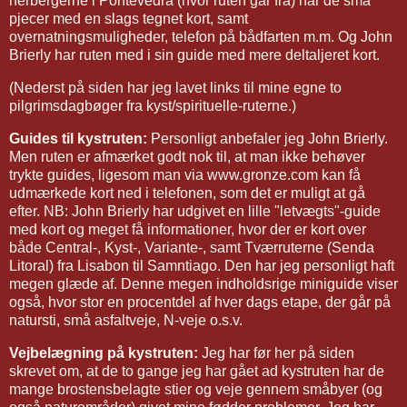
herbergerne i Pontevedra (hvor ruten går fra) har de små
pjecer med en slags tegnet kort, samt
overnatningsmuligheder, telefon på bådfarten m.m. Og John
Brierly har ruten med i sin guide med mere deltaljeret kort.
(Nederst på siden har jeg lavet links til mine egne to
pilgrimsdagbøger fra kyst/spirituelle-ruterne.)
Guides til kystruten:
Personligt anbefaler jeg John Brierly.
Men ruten er afmærket godt nok til, at man ikke behøver
trykte guides, ligesom man via www.gronze.com kan få
udmærkede kort ned i telefonen, som det er muligt at gå
efter. NB: John Brierly har udgivet en lille "letvægts"-guide
med kort og meget få informationer, hvor der er kort over
både Central-, Kyst-, Variante-, samt Tværruterne (Senda
Litoral) fra Lisabon til Samntiago. Den har jeg personligt haft
megen glæde af. Denne megen indholdsrige miniguide viser
også, hvor stor en procentdel af hver dags etape, der går på
natursti, små asfaltveje, N-veje o.s.v.
Vejbelægning på kystruten:
Jeg har før her på siden
skrevet om, at de to gange jeg har gået ad kystruten har de
mange brostensbelagte stier og veje gennem småbyer (og