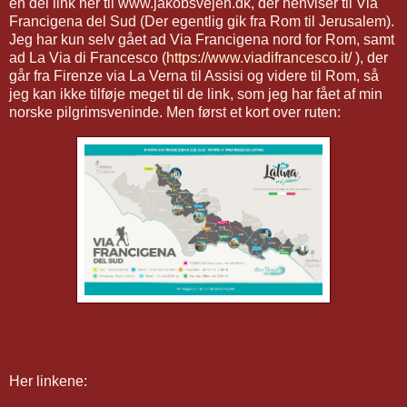
en del link her til www.jakobsvejen.dk, der henviser til Via
Francigena del Sud (Der egentlig gik fra Rom til Jerusalem).
Jeg har kun selv gået ad Via Francigena nord for Rom, samt
ad La Via di Francesco (
https://www.viadifrancesco.it/
), der
går fra Firenze via La Verna til Assisi og videre til Rom, så
jeg kan ikke tilføje meget til de link, som jeg har fået af min
norske pilgrimsveninde. Men først et kort over ruten:
Her linkene: