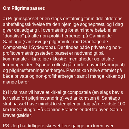
Om Pilgrimspasset:
a) Pilgrimspasset er en slags erstatning for middelalderens
anbefalingsskrivelse fra den hjemlige sognepræst, og i dag
giver det adgang til overnatning for et mindre beløb eller
"donativo" på alle non-profit- herberger på Camino de
Santiago (samt øvrige pilgrimruter mod Santiago de
Compostela i Sydeuropa). Der findes både private og non-
profitovernatningssteder; passet er nødvendigt på
kommunale -, kirkelige ( klostre, menigheder og kristne
foreninger, der i Spanien oftest går under navnet Parroquial)
og pilgrimsforeningsherberger. Passet kan blive stemlet på
både private og non-profitherberger, samt i mange kirker og i
mange barer.
b) Hvis man vil have et kirkeligt compostela (en slags bevis
for veludført pilgrimsvandring) ved ankomsten til Santiago
skal passet have mindst to stempler pr. dag på de sidste 100
km før Santiago. På Camino Frances er det fra byen Sarria
kravet gælder.
PS: Jeg har tidligere skrevet flere gange om turen over