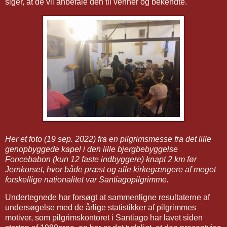
siger, at de vil anbefale den til venner og bekendte.
Her et foto (19 sep. 2022) fra en pilgrimsmesse fra det lille
genopbyggede kapel i den lille bjergbebyggelse
Foncebabon (kun 12 faste indbyggere) knapt 2 km før
Jernkorset, hvor både præst og alle kirkegængere af meget
forskellige nationalitet var Santiagopilgrimme.
Undertegnede har forsøgt at sammenligne resultaterne af
undersøgelse med de årlige statistikker af pilgrimmes
motiver, som pilgrimskontoret i Santiago har lavet siden