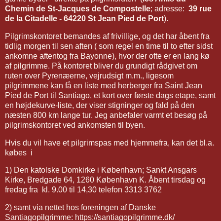
Chemin de St-Jacques de Compostelle
; adresse:
39 rue
de la Citadelle - 64220 St Jean Pied de Port
).
Pilgrimskontoret bemandes af frivillige, og det har åbent fra
tidlig morgen til sen aften ( som regel en time til to efter sidst
ankomne aftentog fra Bayonne), hvor der ofte er en lang kø
af pilgrimme. På kontoret bliver du grundigt rådgivet om
ruten over Pyrenæerne, vejrudsigt m.m., ligesom
pilgrimmene kan få en liste med herberger fra Saint Jean
Pied de Port til Santiago, et kort over første dags etape, samt
en højdekurve-liste, der viser stigninger og fald på den
næsten 800 km lange tur. Jeg anbefaler varmt et besøg på
pilgrimskontoret ved ankomsten til byen.
Hvis du vil have et pilgrimspas med hjemmefra, kan det bl.a.
købes i
1) Den katolske Domkirke i København; Sankt Ansgars
Kirke, Bredgade 64, 1260 København K. Åbent tirsdag og
fredag fra kl. 9.00 til 14,30 telefon 3313 3762
2) samt via nettet hos foreningen af Danske
Santiagopilgrimme: https://santiagopilgrimme.dk/