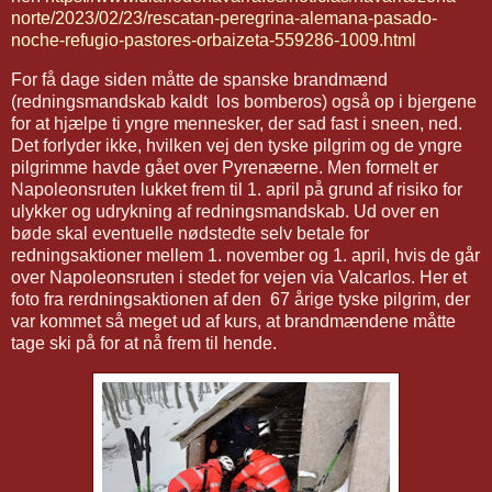
norte/2023/02/23/rescatan-peregrina-alemana-pasado-
noche-refugio-pastores-orbaizeta-559286-1009.html
For få dage siden måtte de spanske brandmænd
(redningsmandskab kaldt los bomberos) også op i bjergene
for at hjælpe ti yngre mennesker, der sad fast i sneen, ned.
Det forlyder ikke, hvilken vej den tyske pilgrim og de yngre
pilgrimme havde gået over Pyrenæerne. Men formelt er
Napoleonsruten lukket frem til 1. april på grund af risiko for
ulykker og udrykning af redningsmandskab. Ud over en
bøde skal eventuelle nødstedte selv betale for
redningsaktioner mellem 1. november og 1. april, hvis de går
over Napoleonsruten i stedet for vejen via Valcarlos. Her et
foto fra rerdningsaktionen af den 67 årige tyske pilgrim, der
var kommet så meget ud af kurs, at brandmændene måtte
tage ski på for at nå frem til hende.