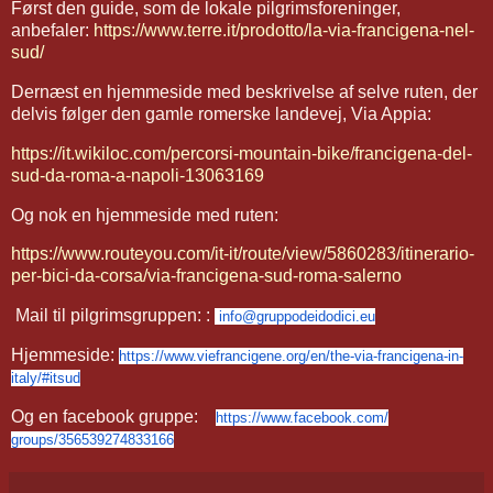
Først den guide, som de lokale pilgrimsforeninger,
anbefaler:
https://www.terre.it/prodotto/la-via-francigena-nel-
sud/
Dernæst en hjemmeside med beskrivelse af selve ruten, der
delvis følger den gamle romerske landevej, Via Appia:
https://it.wikiloc.com/percorsi-mountain-bike/francigena-del-
sud-da-roma-a-napoli-13063169
Og nok en hjemmeside med ruten:
https://www.routeyou.com/it-it/route/view/5860283/itinerario-
per-bici-da-corsa/via-francigena-sud-roma-salerno
Mail til pilgrimsgruppen: :
info@gruppodeidodici.eu
Hjemmeside:
https://www.viefrancigene.
org/en/the-via-francigena-in-
italy/#itsud
Og en facebook gruppe:
https://www.facebook.com/
groups/356539274833166