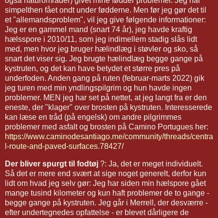
også naturområder) givet mine fødder problemer. Jeg har
simpelthen fået ondt under fødderne. Men før jeg gør det til
et "allemandsproblem", vil jeg give følgende informationer:
Jeg er en gammel mand (snart 74 år), jeg havde kraftig
hælsspore i 2010/11, som jeg indimellem stadig slås lidt
med, men hvor jeg bruger hælindlæg i støvler og sko, så
snart det viser sig. Jeg brugte hælindlæg begge gange på
kystruten, og det kan have betydet et større pres på
underfoden. Anden gang på ruten (februar-marts 2022) gik
jeg turen med min yndlingspilgrim og hun havde ingen
problemer. MEN jeg har set på nettet, at jeg langt fra er den
eneste, der "klager" over brosten på kystruten. Interesserede
kan læse en tråd (på engelsk) om andre pilgrimmes
problemer med asfalt og brosten på Camino Portugues her:
https://www.caminodesantiago.me/community/threads/centra
l-route-and-paved-surfaces.78427/
Der bliver spurgt til fodtøj
?: Ja, det er meget individuelt.
Så det er mere end svært at sige noget generelt, derfor kun
lidt om hvad jeg selv gør: Jeg har siden min hælspore gået
mange tusind kilometer og kun haft problemer de to gange -
begge gange på kystruten. Jeg går i Merrell, der desværre -
efter undertegnedes opfattelse - er blevet dårligere de