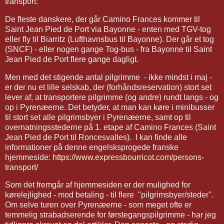
transport:
De fleste danskere, der går Camino Frances kommer til
Saint Jean Pied de Port via Bayonne - enten med TGV-tog
eller fly til Biarritz (Lufthavnsbus til Bayonne). Der går et tog
(SNCF) - eller nogen gange Tog-bus - fra Bayonne til Saint
Jean Pied de Port flere gange dagligt.
Men med det stigende antal pilgrimme - ikke mindst i maj -
er der nu et lille selskab, der (forhåndsreservation) stort set
lever af, at transportere pilgrimme (og andre) rundt langs - og
op i Pyrenæerne. Det betyder, at man kan køre i minibusser
til stort set alle pilgrimsbyer i Pyrenæerne, samt op til
overnatningsstederne på 1. etape af Camino Frances (Saint
Jean Pied de Port til Roncesvalles). I kan finde alle
informationer på denne engelsksprogede franske
hjemmeside:
https://www.expressbourricot.com/persons-
transport/
Som det fremgår af hjemmesiden er der mulighed for
kørelejlighed - mod betaling - til flere "pilgrimsbyer/steder".
Om selve turen over Pyrenæerne - som meget ofte er
temmelig strabadserende for førstegangspilgrimme - har jeg