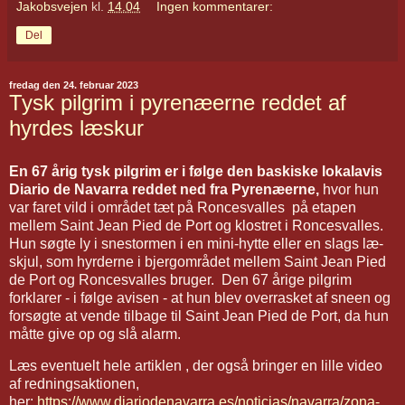
Jakobsvejen
kl.
14.04
Ingen kommentarer:
Del
fredag den 24. februar 2023
Tysk pilgrim i pyrenæerne reddet af
hyrdes læskur
En 67 årig tysk pilgrim er i følge den baskiske lokalavis
Diario de Navarra reddet ned fra Pyrenæerne,
hvor hun
var faret vild i området tæt på Roncesvalles på etapen
mellem Saint Jean Pied de Port og klostret i Roncesvalles.
Hun søgte ly i snestormen i en mini-hytte eller en slags læ-
skjul, som hyrderne i bjergområdet mellem Saint Jean Pied
de Port og Roncesvalles bruger. Den 67 årige pilgrim
forklarer - i følge avisen - at hun blev overrasket af sneen og
forsøgte at vende tilbage til Saint Jean Pied de Port, da hun
måtte give op og slå alarm.
Læs eventuelt hele artiklen , der også bringer en lille video
af redningsaktionen,
her:
https://www.diariodenavarra.es/noticias/navarra/zona-