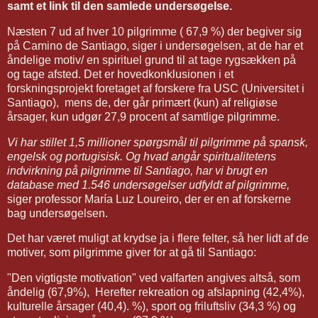
samt et link til den samlede undersøgelse.
Næsten 7 ud af hver 10 pilgrimme ( 67,9 %) der begiver sig
på Camino de Santiago, siger i undersøgelsen, at de har et
åndelige motiv/ en spirituel grund til at tage rygsækken på
og tage afsted.
Det er hovedkonklusionen i et
forskningsprojekt foretaget af forskere fra USC (Universitet i
Santiago), mens de, der går primært (kun) af religiøse
årsager, kun udgør 27,9 procent af samtlige pilgrimme.
Vi har stillet 1,5 millioner spørgsmål til pilgrimme på spansk,
engelsk og portugisisk.
Og hvad angår spiritualitetens
indvirkning på pilgrimme til Santiago, har vi brugt en
database med 1.546 undersøgelser udfyldt af pilgrimme,
siger professor
María Luz Loureiro, der er en af forskerne
bag undersøgelsen.
Det har været muligt at krydse ja i flere felter, så her lidt af de
motiver, som pilgrimme giver for at gå til Santiago:
"Den vigtigste motivation" ved valfarten angives altså, som
åndelig (67,9%),
Herefter rekreation og afslapning (42,4%),
kulturelle årsager (40,4). %), sport og friluftsliv (34,3 %) og