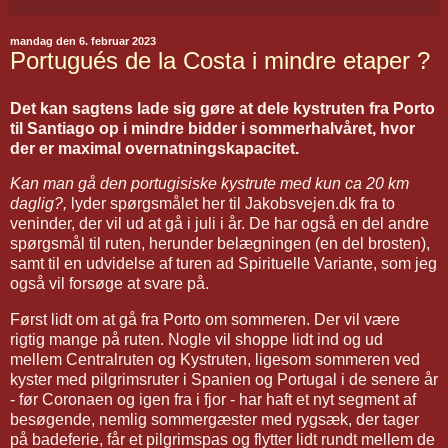
mandag den 6. februar 2023
Portugués de la Costa i mindre etaper ?
Det kan sagtens lade sig gøre at dele kystruten fra Porto
til Santiago op i mindre bidder i sommerhalvåret, hvor
der er maximal overnatningskapacitet.
Kan man gå den portugisiske kystrute med kun ca 20 km
daglig?,
lyder spørgsmålet her til Jakobsvejen.dk fra to
veninder, der vil ud at gå i juli i år. De har også en del andre
spørgsmål til ruten, herunder belægningen (en del brosten),
samt til en udvidelse af turen ad Spirituelle Variante, som jeg
også vil forsøge at svare på.
Først lidt om at gå fra Porto om sommeren. Der vil være
rigtig mange på ruten. Nogle vil shoppe lidt ind og ud
mellem Centralruten og Kystruten, ligesom sommeren ved
kyster med pilgrimsruter i Spanien og Portugal i de senere år
- før Coronaen og igen fra i fjor - har haft et nyt segment af
besøgende, nemlig sommergæster med rygsæk, der tager
på badeferie, får et pilgrimspas og flytter lidt rundt mellem de