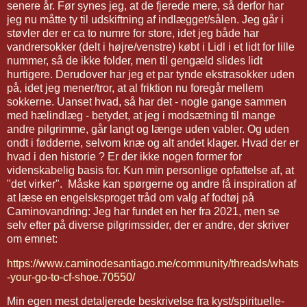
senere år. Før synes jeg, at de fjerede mere, så derfor har
jeg nu måtte ty til udskiftning af indlægget/sålen. Jeg går i
støvler der er ca to numre for store, idet jeg både har
vandrersokker (delt i højre/venstre) købt i Lidl i et lidt for lille
nummer, så de ikke folder, men til gengæld slides lidt
hurtigere. Derudover har jeg et par tynde ekstrasokker uden
på, idet jeg mener/tror, at al friktion nu foregår mellem
sokkerne. Uanset hvad, så har det - nogle gange sammen
med hælindlæg - betydet, at jeg i modsætning til mange
andre pilgrimme, går langt og længe uden vabler. Og uden
ondt i fødderne, selvom knæ og alt andet klager. Hvad der er
hvad i den historie ? Er der ikke nogen former for
videnskabelig basis for. Kun min personlige opfattelse af, at
"det virker". Måske kan spørgerne og andre få inspiration af
at læse en engelsksproget tråd om valg af fodtøj på
Caminovandring: Jeg har fundet en her fra 2021, men se
selv efter på diverse pilgrimssider, der er andre, der skriver
om emnet:
https://www.caminodesantiago.me/community/threads/whats
-your-go-to-cf-shoe.70550/
Min egen mest detaljerede beskrivelse fra kyst/spirituelle-