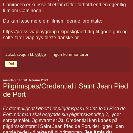
Caminoen er kulisse til et far-datter-forhold end en egentlig
film om Caminoen.
Du kan læse mere om filmen i denne foromtale:
https://press.viaplaygroup.dk/post/glaed-dig-til-gode-grin-og-
salte-tarer-viaplays-forste-danske-or
Jakobsvejen
kl.
08.55
Ingen kommentarer:
Del
mandag den 20. februar 2023
Pilgrimspas/Credential i Saint Jean Pied
de Port
Er det muligt at købe/få et pilgrimspas i Saint Jean Pied de
Port, når man skal begynde sin pilgrimsvandring
?, lyder
sprøgsmålet. Og svaret er
Ja
. Credential kan købes på
pilgrimskontoret i Saint Jean Pied de Port, der ligger i den
gamle bydel - direkte på pilgrimsruten (
les Amis du