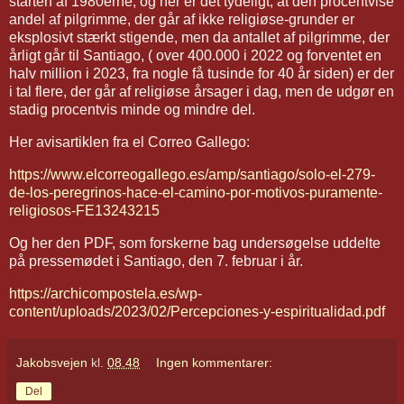
starten af 1980erne, og her er det tydeligt, at den procentvise
andel af pilgrimme, der går af ikke religiøse-grunder er
eksplosivt stærkt stigende, men da antallet af pilgrimme, der
årligt går til Santiago, ( over 400.000 i 2022 og forventet en
halv million i 2023, fra nogle få tusinde for 40 år siden) er der
i tal flere, der går af religiøse årsager i dag, men de udgør en
stadig procentvis minde og mindre del.
Her avisartiklen fra el Correo Gallego:
https://www.elcorreogallego.es/amp/santiago/solo-el-279-
de-los-peregrinos-hace-el-camino-por-motivos-puramente-
religiosos-FE13243215
Og her den PDF, som forskerne bag undersøgelse uddelte
på pressemødet i Santiago, den 7. februar i år.
https://archicompostela.es/wp-
content/uploads/2023/02/Percepciones-y-espiritualidad.pdf
Jakobsvejen
kl.
08.48
Ingen kommentarer:
Del