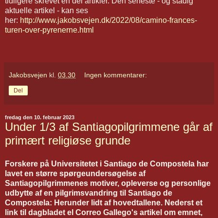
tidligere skrevet en del artikler. Den seneste - og stadig
aktuelle artikel - kan ses
her:
http://www.jakobsvejen.dk/2022/08/camino-frances-
turen-over-pyrenerne.html
Jakobsvejen
kl.
03.30
Ingen kommentarer:
Del
fredag den 10. februar 2023
Under 1/3 af Santiagopilgrimmene går af
primært religiøse grunde
Forskere på Universitetet i Santiago de Compostela har
lavet en større spørgeundersøgelse af
Santiagopilgrimmenes motiver, opleverse og personlige
udbytte af en pilgrimsvandring til Santiago de
Compostela: Herunder lidt af hovedtallene. Nederst et
link til dagbladet el Correo Gallego's artikel om emnet,