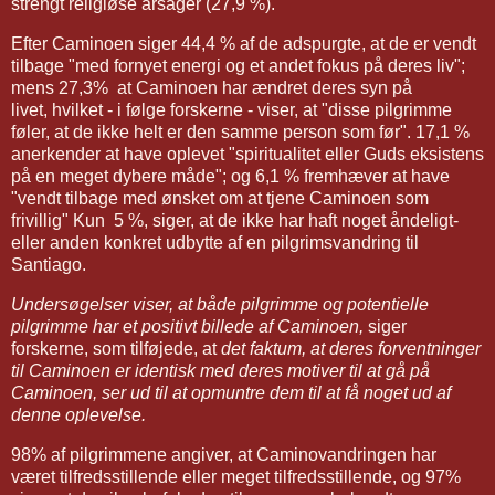
strengt religiøse årsager (27,9 %).
Efter Caminoen siger 44,4 % af de adspurgte, at de er vendt
tilbage "med fornyet energi og et andet fokus på deres liv";
mens 27,3% at Caminoen har ændret deres syn på
livet,
hvilket - i følge forskerne - viser, at "disse pilgrimme
føler, at de ikke helt er den samme person som før".
17,1 %
anerkender at have oplevet "spiritualitet eller Guds eksistens
på en meget dybere måde";
og 6,1 % fremhæver at have
"vendt tilbage med ønsket om at tjene Caminoen som
frivillig"
Kun 5 %, siger, at de ikke har haft noget åndeligt-
eller anden konkret udbytte af en pilgrimsvandring til
Santiago.
Undersøgelser viser, at både pilgrimme og potentielle
pilgrimme har et positivt billede af Caminoen,
siger
forskerne, som tilføjede, at
det faktum, at deres forventninger
til Caminoen er identisk med deres motiver til at gå på
Caminoen, ser ud til at opmuntre dem til at få noget ud af
denne oplevelse.
98% af pilgrimmene angiver, at Caminovandringen har
været tilfredsstillende eller meget tilfredsstillende, og 97%