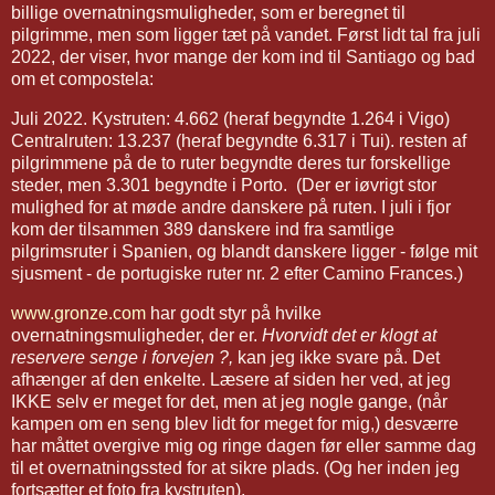
billige overnatningsmuligheder, som er beregnet til
pilgrimme, men som ligger tæt på vandet. Først lidt tal fra juli
2022, der viser, hvor mange der kom ind til Santiago og bad
om et compostela:
Juli 2022. Kystruten: 4.662 (heraf begyndte 1.264 i Vigo)
Centralruten: 13.237 (heraf begyndte 6.317 i Tui). resten af
pilgrimmene på de to ruter begyndte deres tur forskellige
steder, men 3.301 begyndte i Porto. (Der er iøvrigt stor
mulighed for at møde andre danskere på ruten. I juli i fjor
kom der tilsammen 389 danskere ind fra samtlige
pilgrimsruter i Spanien, og blandt danskere ligger - følge mit
sjusment - de portugiske ruter nr. 2 efter Camino Frances.)
www.gronze.com
har godt styr på hvilke
overnatningsmuligheder, der er.
Hvorvidt det er klogt at
reservere senge i forvejen ?,
kan jeg ikke svare på. Det
afhænger af den enkelte. Læsere af siden her ved, at jeg
IKKE selv er meget for det, men at jeg nogle gange, (når
kampen om en seng blev lidt for meget for mig,) desværre
har måttet overgive mig og ringe dagen før eller samme dag
til et overnatningssted for at sikre plads. (Og her inden jeg
fortsætter et foto fra kystruten).