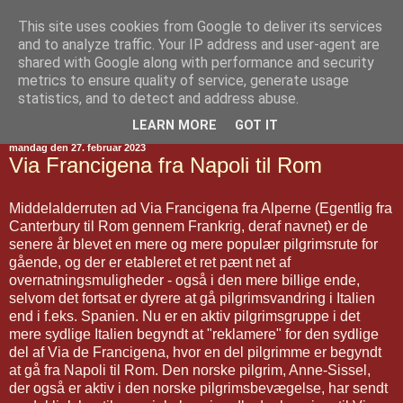
This site uses cookies from Google to deliver its services
Jakobsvejen
and to analyze traffic. Your IP address and user-agent are
shared with Google along with performance and security
metrics to ensure quality of service, generate usage
statistics, and to detect and address abuse.
▼
LEARN MORE
GOT IT
mandag den 27. februar 2023
Via Francigena fra Napoli til Rom
Middelalderruten ad Via Francigena fra Alperne (Egentlig fra
Canterbury til Rom gennem Frankrig, deraf navnet) er de
senere år blevet en mere og mere populær pilgrimsrute for
gående, og der er etableret et ret pænt net af
overnatningsmuligheder - også i den mere billige ende,
selvom det fortsat er dyrere at gå pilgrimsvandring i Italien
end i f.eks. Spanien. Nu er en aktiv pilgrimsgruppe i det
mere sydlige Italien begyndt at "reklamere" for den sydlige
del af Via de Francigena, hvor en del pilgrimme er begyndt
at gå fra Napoli til Rom. Den norske pilgrim, Anne-Sissel,
der også er aktiv i den norske pilgrimsbevægelse, har sendt