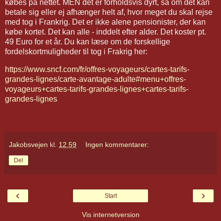
købes på nettet. MEN det er forholdsvis dyrt, så om det kan
betale sig eller ej afhænger helt af, hvor meget du skal rejse
med tog i Frankrig. Det er ikke alene pensionister, der kan
købe kortet. Det kan alle - inddelt efter alder. Det koster pt.
49 Euro for et år. Du kan læse om de forskellige
fordelskortmuligheder til tog i Frakrig her:
https://www.sncf.com/fr/offres-voyageurs/cartes-tarifs-
grandes-lignes/carte-avantage-adulte#menu+offres-
voyageurs+cartes-tarifs-grandes-lignes+cartes-tarifs-
grandes-lignes
Jakobsvejen
kl.
12.59
Ingen kommentarer:
Del
‹
›
Start
Vis internetversion