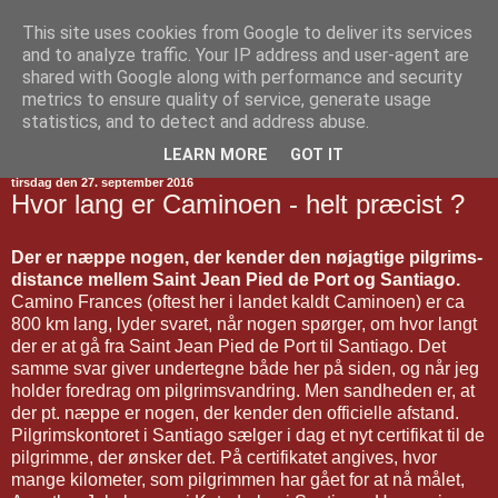
This site uses cookies from Google to deliver its services
Jakobsvejen
and to analyze traffic. Your IP address and user-agent are
shared with Google along with performance and security
metrics to ensure quality of service, generate usage
statistics, and to detect and address abuse.
▼
LEARN MORE
GOT IT
tirsdag den 27. september 2016
Hvor lang er Caminoen - helt præcist ?
Der er næppe nogen, der kender den nøjagtige pilgrims-
distance mellem Saint Jean Pied de Port og Santiago.
Camino Frances (oftest her i landet kaldt Caminoen) er ca
800 km lang, lyder svaret, når nogen spørger, om hvor langt
der er at gå fra Saint Jean Pied de Port til Santiago. Det
samme svar giver undertegne både her på siden, og når jeg
holder foredrag om pilgrimsvandring. Men sandheden er, at
der pt. næppe er nogen, der kender den officielle afstand.
Pilgrimskontoret i Santiago sælger i dag et nyt certifikat til de
pilgrimme, der ønsker det. På certifikatet angives, hvor
mange kilometer, som pilgrimmen har gået for at nå målet,