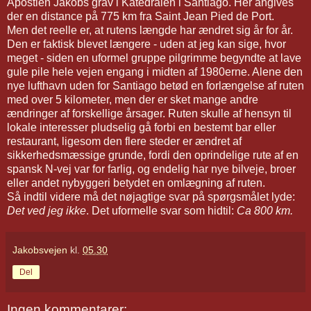
Apostlen Jakobs grav i Katedralen i Santiago. Her angives
der en distance på 775 km fra Saint Jean Pied de Port.
Men det reelle er, at rutens længde har ændret sig år for år.
Den er faktisk blevet længere - uden at jeg kan sige, hvor
meget - siden en uformel gruppe pilgrimme begyndte at lave
gule pile hele vejen engang i midten af 1980erne. Alene den
nye lufthavn uden for Santiago betød en forlængelse af ruten
med over 5 kilometer, men der er sket mange andre
ændringer af forskellige årsager. Ruten skulle af hensyn til
lokale interesser pludselig gå forbi en bestemt bar eller
restaurant, ligesom den flere steder er ændret af
sikkerhedsmæssige grunde, fordi den oprindelige rute af en
spansk N-vej var for farlig, og endelig har nye bilveje, broer
eller andet nybyggeri betydet en omlægning af ruten.
Så indtil videre må det nøjagtige svar på spørgsmålet lyde:
Det ved jeg ikke
. Det uformelle svar som hidtil:
Ca 800 km.
Jakobsvejen
kl.
05.30
Del
Ingen kommentarer: