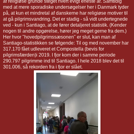
af religiøse grunde steget hvert evigt eneste år. Samtidig
med at mere sporadiske undersøgelser her i Danmark tyder
på, at kun et mindretal af danskerne har religiøse motiver til
at gå pilgrimsvandring. Det er stadig - så vidt undertegnede
ved - kun i Santiago, at de fører detaljeret statistik. (Kender
nogen til andre opgørelse, hører jeg meget gerne fra dem.)
Her hvor "hovedpilgrimssæsonen" er slut, kan man af
Santiago-statistikken se følgende: Til og med november har
317.170 fået udleveret et Compostella (bevis for
pilgrimsfærden)i 2019. I fjor kom der i samme periode
290.797 pilgrimme ind til Santiago. I hele 2018 blev det til
301.006, så rekorden fra i fjor er slået.