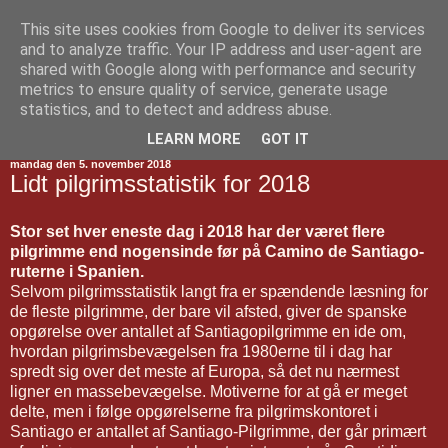
This site uses cookies from Google to deliver its services
Jakobsvejen
and to analyze traffic. Your IP address and user-agent are
shared with Google along with performance and security
metrics to ensure quality of service, generate usage
statistics, and to detect and address abuse.
▼
LEARN MORE
GOT IT
mandag den 5. november 2018
Lidt pilgrimsstatistik for 2018
Stor set hver eneste dag i 2018 har der været flere
pilgrimme end nogensinde før på Camino de Santiago-
ruterne i Spanien.
Selvom pilgrimsstatistik langt fra er spændende læsning for
de fleste pilgrimme, der bare vil afsted, giver de spanske
opgørelse over antallet af Santiagopilgrimme en ide om,
hvordan pilgrimsbevægelsen fra 1980erne til i dag har
spredt sig over det meste af Europa, så det nu nærmest
ligner en massebevægelse. Motiverne for at gå er meget
delte, men i følge opgørelserne fra pilgrimskontoret i
Santiago er antallet af Santiago-Pilgrimme, der går primært