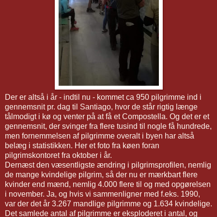
Der er altså i år - indtil nu - kommet ca 950 pilgrimme ind i
gennemsnit pr. dag til Santiago, hvor de står rigtig længe
tålmodigt i kø og venter på at få et Compostella. Og det er et
gennemsnit, der svinger fra flere tusind til nogle få hundrede,
men fornemmelsen af pilgrimme overalt i byen har altså
belæg i statistikken. Her et foto fra køen foran
pilgrimskontoret fra oktober i år.
Dernæst den væsentligste ændring i pilgrimsprofilen, nemlig
de mange kvindelige pilgrim, så der nu er mærkbart flere
kvinder end mænd, nemlig 4.000 flere til og med opgørelsen
i november. Ja, og hvis vi sammenligner med f.eks. 1990,
var der det år 3.267 mandlige pilgrimme og 1.634 kvindelige.
Det samlede antal af pilgrimme er eksploderet i antal, og