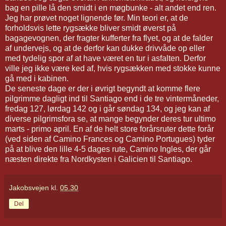
bag en pille lå den smidt i en møgbunke - alt andet end ren.
Jeg har prøvet noget lignende før. Min teori er, at de
forholdsvis lette rygsække bliver smidt øverst på
bagagevognen, der fragter kufferter fra flyet, og at de falder
af undervejs, og at de derfor kan dukke drivvåde op eller
med tydelig spor af at have været en tur i asfalten. Derfor
ville jeg ikke være ked af, hvis rygsækken med stokke kunne
gå med i kabinen.
De seneste dage er der i øvrigt begyndt at komme flere
pilgrimme dagligt ind til Santiago end i de tre vintermåneder,
fredag 127, lørdag 142 og i går søndag 134, og jeg kan af
diverse pilgrimsfora se, at mange begynder deres tur ultimo
marts - primo april. En af de helt store forårsruter dette forår
(ved siden af Camino Frances og Camino Portugues) tyder
på at blive den lille 4-5 dages rute, Camino Ingles, der går
næsten direkte fra Nordkysten i Galicien til Santiago.
Jakobsvejen
kl.
05.30
Del