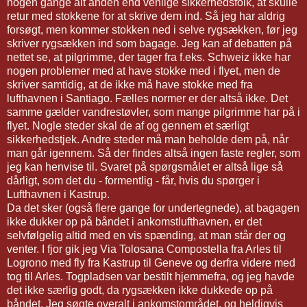
nogen gange alt anden end venlige sikkerhedsfolk, at skulle
retur med stokkene for at skrive dem ind. Så jeg har aldrig
forsøgt, men kommer stokken ned i selve rygsækken, før jeg
skriver rygsækken ind som bagage. Jeg kan af debatten på
nettet se, at pilgrimme, der tager fra f.eks. Schweiz ikke har
nogen problemer med at have stokke med i flyet, men de
skriver samtidig, at de ikke må have stokke med fra
lufthavnen i Santiago. Fælles normer er der altså ikke. Det
samme gælder vandrestøvler, som mange pilgrimme har på i
flyet. Nogle steder skal de af og gennem et særligt
sikkerhedstjek. Andre steder må man beholde dem på, når
man går igennem. Så der findes altså ingen faste regler, som
jeg kan henvise til. Svaret på spørgsmålet er altså lige så
dårligt, som det du - formentlig - får, hvis du spørger i
Lufthavnen i Kastrup.
Da det sker (også flere gange for undertegnede), at bagagen
ikke dukker op på båndet i ankomstlufthavnen, er det
selvfølgelig altid med en vis spænding, at man står der og
venter. I fjor gik jeg Via Tolosana Compostella fra Arles til
Logrono med fly fra Kastrup til Geneve og derfra videre med
tog til Arles. Togpladsen var bestilt hjemmefra, og jeg havde
det ikke særlig godt, da rygsækken ikke dukkede op på
båndet. Jeg søgte overalt i ankomstområdet, og heldigvis