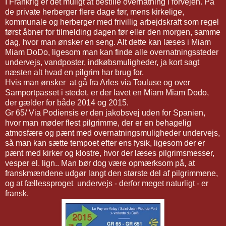
I Frankrig er det muligt at bestille overnatning i forvejen. På
de private herberger flere dage før, mens kirkelige,
kommunale og herberger med frivillig arbejdskraft som regel
først åbner for tilmelding dagen før eller den morgen, samme
dag, hvor man ønsker en seng. Alt dette kan læses i Miam
Miam DoDo, ligesom man kan finde alle overnatningssteder
undervejs, vandposter, indkøbsmuligheder, ja kort sagt
næsten alt hvad en pilgrim har brug for.
Hvis man ønsker at gå fra Arles via Touluse og over
Samportpasset i stedet, er der lavet en Miam Miam Dodo,
der gælder for både 2014 og 2015.
Gr 65/ Via Podiensis er den jakobsvej uden for Spanien,
hvor man møder flest pilgrimme, der er en behagelig
atmosfære og pænt med overnatningsmuligheder undervejs,
så man kan sætte tempoet efter ens fysik, ligesom der er
pænt med kirker og klostre, hvor der læses pilgrimsmesser,
vesper el. lign.. Man bør dog være opmærksom på, at
franskmændene udgør langt den største del af pilgrimmene,
og at fællessproget undervejs - derfor meget naturligt - er
fransk.