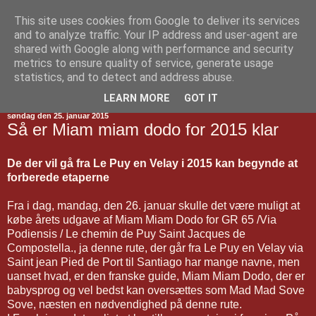
This site uses cookies from Google to deliver its services
Jakobsvejen
and to analyze traffic. Your IP address and user-agent are
shared with Google along with performance and security
metrics to ensure quality of service, generate usage
statistics, and to detect and address abuse.
▼
LEARN MORE
GOT IT
søndag den 25. januar 2015
Så er Miam miam dodo for 2015 klar
De der vil gå fra Le Puy en Velay i 2015 kan begynde at
forberede etaperne
Fra i dag, mandag, den 26. januar skulle det være muligt at
købe årets udgave af Miam Miam Dodo for GR 65 /Via
Podiensis / Le chemin de Puy Saint Jacques de
Compostella., ja denne rute, der går fra Le Puy en Velay via
Saint jean Pied de Port til Santiago har mange navne, men
uanset hvad, er den franske guide, Miam Miam Dodo, der er
babysprog og vel bedst kan oversættes som Mad Mad Sove
Sove, næsten en nødvendighed på denne rute.