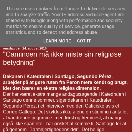
This site uses cookies from Google to deliver its services
Jakobsvejen
and to analyze traffic. Your IP address and user-agent are
shared with Google along with performance and security
metrics to ensure quality of service, generate usage
statistics, and to detect and address abuse.
▼
LEARN MORE
GOT IT
onsdag den 24. august 2016
"Caminoen må ikke miste sin religiøse
betydning"
Dekanen i Katedralen i Santiago, Segundo Pérez,
arbejder på at gøre ruten fra Peron mere kendt og brugt,
idet den bærer en ekstra religiøs dimension.
Der har været ekstra mange andagtssøgende i Katedralen i
Santiago denne sommer, siger dekanen i Katedralen,
Segundo Pérez, i et interview med den Galiciske avis el
Correo Gallego. Det skyldes ikke alene en stigning i antallet
af vandrende pilgrimme, men først og fremmest, at mange -
også ikke spaniere - har ønsket at komme til Santiago for at
gå gennem "Barmhjertighedens dør". Det hellige