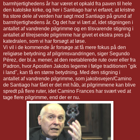
barmhjertighedens år har været et opkald fra paven til hele
den katolske kirke, og her i Santiago har vi erfaret, at kristne
fra store dele af verden har søgt mod Santiago på grund af
barmhjertighedens år. Og det har vi lært af, idet stigningen i
antallet af vandrende pilgrimme og en tilsvarende stigning i
antallet af tilrejsende pilgrimme har givet et ekstra pres på
katedralen, som vi har forsøgt at løse.
Vi vil i de kommende år forsøge at få mere fokus på den
religiøse betydning af pilgrimsvandringen, siger Segundo
Pérez, der bl.a. mener, at den reetablerede rute over eller fra
Padron, hvor Apostlen Jakobs legeme i følge traditionen "gik
i land", kan få en større betydning. Med den stigning i
antallet af vandrende pilgrimme, som jakobsvejen/Camino
de Santiago har fået er det mit håb, at pilgrimmene kan blive
spredt på flere ruter, idet Camino Frances har svært ved at
tage flere pilgrimme, end der er nu.