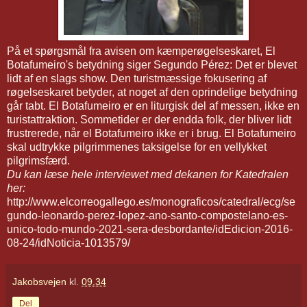
På et spørgsmål fra avisen om kæmperøgelseskaret, El
Botafumeiro's betydning siger Segundo Pérez: Det er blevet
lidt af en slags show. Den turistmæssige fokusering af
røgelseskaret betyder, at noget af den oprindelige betydning
går tabt. El Botafumeiro er en liturgisk del af messen, ikke en
turistattraktion. Sommetider er der endda folk, der bliver lidt
frustrerede, når el Botafumeiro ikke er i brug. El Botafumeiro
skal udtrykke pilgrimmenes taksigelse for en vellykket
pilgrimsfærd.
Du kan læse hele interviewet med dekanen for Katedralen
her:
http://www.elcorreogallego.es/monograficos/catedral/ecg/se
gundo-leonardo-perez-lopez-ano-santo-compostelano-es-
unico-todo-mundo-2021-sera-desbordante/idEdicion-2016-
08-24/idNoticia-1013579/
Jakobsvejen
kl.
09.34
Del