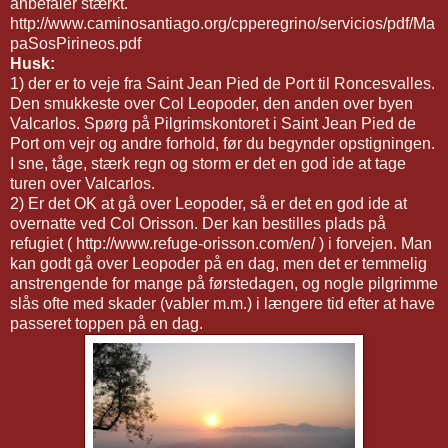
anbefaler stærkt.
http://www.caminosantiago.org/cpperegrino/servicios/pdf/Ma
paSosPirineos.pdf
Husk:
1) der er to veje fra Saint Jean Pied de Port til Roncesvalles.
Den smukkeste over Col Leopoder, den anden over byen
Valcarlos. Spørg på Pilgrimskontoret i Saint Jean Pied de
Port om vejr og andre forhold, før du begynder opstigningen.
I sne, tåge, stærk regn og storm er det en god ide at tage
turen over Valcarlos.
2) Er det OK at gå over Leopoder, så er det en god ide at
overnatte ved Col Orisson. Der kan bestilles plads på
refugiet ( http://www.refuge-orisson.com/en/ ) i forvejen. Man
kan godt gå over Leopoder på en dag, men det er temmelig
anstrengende for mange på førstedagen, og nogle pilgrimme
slås ofte med skader (vabler m.m.) i længere tid efter at have
passeret toppen på en dag.