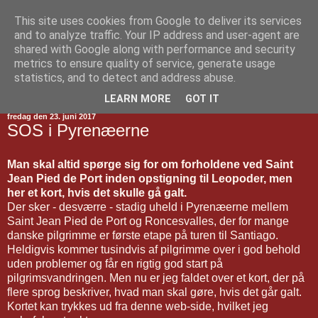
This site uses cookies from Google to deliver its services
Jakobsvejen
and to analyze traffic. Your IP address and user-agent are
shared with Google along with performance and security
metrics to ensure quality of service, generate usage
statistics, and to detect and address abuse.
▼
LEARN MORE
GOT IT
fredag den 23. juni 2017
SOS i Pyrenæerne
Man skal altid spørge sig for om forholdene ved Saint
Jean Pied de Port inden opstigning til Leopoder, men
her et kort, hvis det skulle gå galt.
Der sker - desværre - stadig uheld i Pyrenæerne mellem
Saint Jean Pied de Port og Roncesvalles, der for mange
danske pilgrimme er første etape på turen til Santiago.
Heldigvis kommer tusindvis af pilgrimme over i god behold
uden problemer og får en rigtig god start på
pilgrimsvandringen. Men nu er jeg faldet over et kort, der på
flere sprog beskriver, hvad man skal gøre, hvis det går galt.
Kortet kan trykkes ud fra denne web-side, hvilket jeg