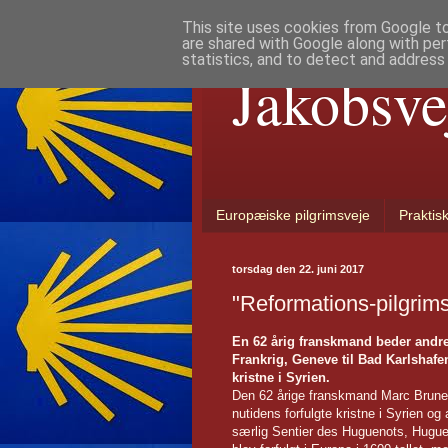
This site uses cookies from Google to 
are shared with Google along with per
statistics, and to detect and address
Jakobsve
Europæiske pilgrimsveje
Praktis
torsdag den 22. juni 2017
"Reformations-pilgrims
En 62 årig franskmand beder andr
Frankrig, Geneve til Bad Karlshafe
kristne i Syrien.
Den 62 årige franskmand Marc Brunet 
nutidens forfulgte kristne i Syrien o
særlig Sentier des Huguenots, Hugue