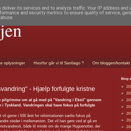
deliver its services and to analyze traffic. Your IP address and
formance and security metrics to ensure quality of service, ge
 abuse.
jen
ke oplysninger
Hvorfor går vi til Santiago ?
Om bloggen/kontakt
Blog-a
►
20
vandring" - Hjælp forfulgte kristne
►
20
e pilgrimme om at gå med på "Vandring i Eksil" gennem
►
20
n i Tyskland. Vandringen skal have fokus på forfulgte
►
20
►
20
vil gerne i 500 året for reformationen sætte fokus på
►
20
g andre steder i mellemøsten. Det vil han gøre ved at gå en
notvandresti, både til minde om de mange Huguenotter, der
►
20