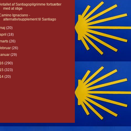
Antallet af Santiagopilgrimme fortsætter
med at stige
Camino Ignaciano -
alternativ/supplement til Santiago
maj
(20)
april
(18)
marts
(26)
februar
(26)
januar
(29)
16
(290)
15
(323)
14
(20)