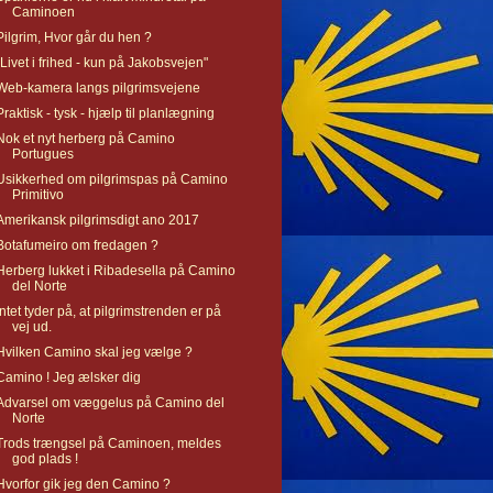
Caminoen
Pilgrim, Hvor går du hen ?
"Livet i frihed - kun på Jakobsvejen"
Web-kamera langs pilgrimsvejene
Praktisk - tysk - hjælp til planlægning
Nok et nyt herberg på Camino
Portugues
Usikkerhed om pilgrimspas på Camino
Primitivo
Amerikansk pilgrimsdigt ano 2017
Botafumeiro om fredagen ?
Herberg lukket i Ribadesella på Camino
del Norte
Intet tyder på, at pilgrimstrenden er på
vej ud.
Hvilken Camino skal jeg vælge ?
Camino ! Jeg ælsker dig
Advarsel om væggelus på Camino del
Norte
Trods trængsel på Caminoen, meldes
god plads !
Hvorfor gik jeg den Camino ?