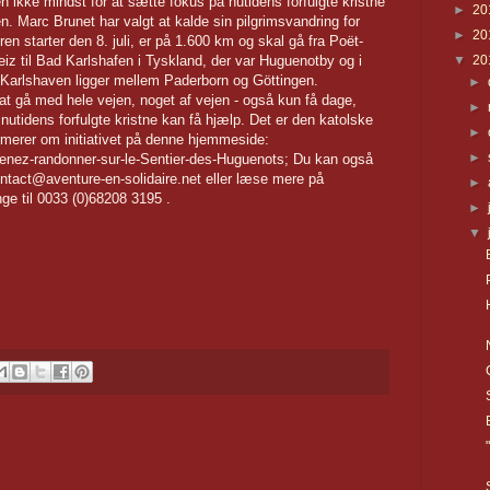
men ikke mindst for at sætte fokus på nutidens forfulgte kristne
►
20
n. Marc Brunet har valgt at kalde sin pilgrimsvandring for
►
20
ren starter den 8. juli, er på 1.600 km og skal gå fra Poët-
▼
20
iz til Bad Karlshafen i Tyskland, der var Huguenotby og i
arlshaven ligger mellem Paderborn og Göttingen.
►
 at gå med hele vejen, noget af vejen - også kun få dage,
►
nutidens forfulgte kristne kan få hjælp. Det er den katolske
►
rmerer om initiativet på denne hjemmeside:
►
Venez-randonner-sur-le-Sentier-des-Huguenots; Du kan også
 contact@aventure-en-solidaire.net eller læse mere på
►
nge til 0033 (0)68208 3195 .
►
▼