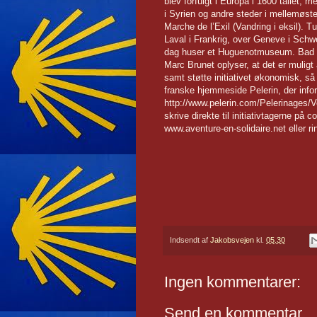
blev forfulgt i Europa i 1600 tallet, 
i Syrien og andre steder i mellemøste
Marche de l’Exil (Vandring i eksil). Tu
Laval i Frankrig, over Geneve i Schwe
dag huser et Huguenotmuseum. Bad K
Marc Brunet oplyser, at det er muligt
samt støtte initiativet økonomisk, så 
franske hjemmeside Pelerin, der info
http://www.pelerin.com/Pelerinages/
skrive direkte til initiativtagerne på
www.aventure-en-solidaire.net eller ri
Indsendt af
Jakobsvejen
kl.
05.30
Ingen kommentarer:
Send en kommentar