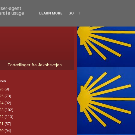
 user-agent
nerate usage
LEARN MORE
GOT IT
Fortællinger fra Jakobsvejen
rkiv
26
(9)
25
(73)
24
(92)
23
(102)
22
(113)
21
(57)
20
(94)