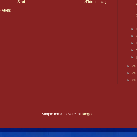
Start
Ældre opslag
 (Atom)
►
►
►
►
►
►
20
►
20
►
20
Simple tema. Leveret af
Blogger
.