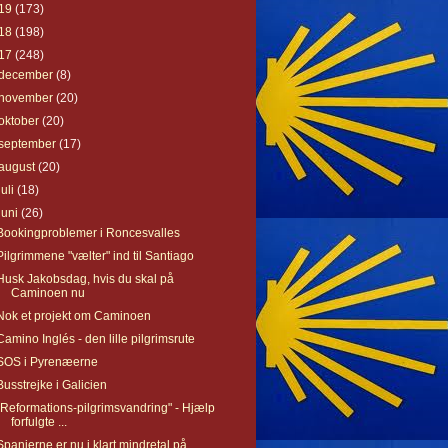
19
(173)
18
(198)
17
(248)
december
(8)
november
(20)
oktober
(20)
september
(17)
august
(20)
juli
(18)
juni
(26)
Bookingproblemer i Roncesvalles
Pilgrimmene "vælter" ind til Santiago
Husk Jakobsdag, hvis du skal på
Caminoen nu
Nok et projekt om Caminoen
Camino Inglés - den lille pilgrimsrute
SOS i Pyrenæerne
Busstrejke i Galicien
"Reformations-pilgrimsvandring" - Hjælp
forfulgte ...
Spanierne er nu i klart mindretal på