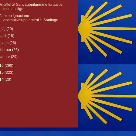
Antallet af Santiagopilgrimme fortsætter
med at stige
Camino Ignaciano -
alternativ/supplement til Santiago
maj
(20)
april
(18)
marts
(26)
februar
(26)
januar
(29)
16
(290)
15
(323)
14
(20)