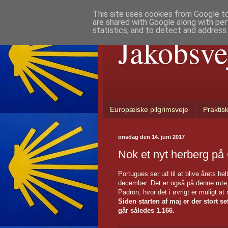
This site uses cookies from Google to 
are shared with Google along with per
statistics, and to detect and address
Jakobsve
Europæiske pilgrimsveje
Praktis
onsdag den 14. juni 2017
Nok et nyt herberg p
Portugues ser ud til at blive årets he
december. Det er også på denne rute, a
Padron, hvor det i øvrigt er muligt at
Siden starten af maj er der stort s
går således 1.166.