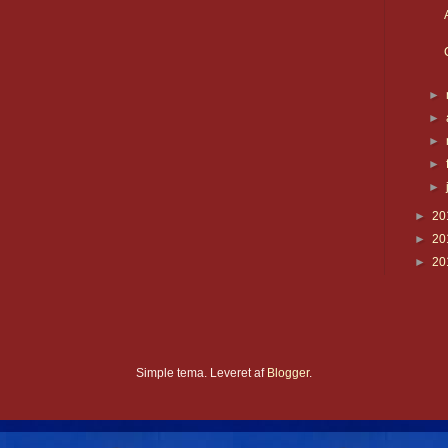
►
►
►
►
►
►
20
►
20
►
20
Simple tema. Leveret af
Blogger
.