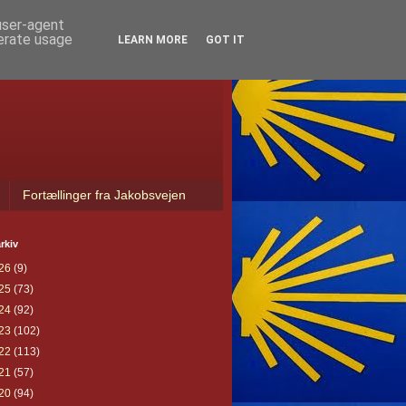
 user-agent
nerate usage
LEARN MORE
GOT IT
Fortællinger fra Jakobsvejen
rkiv
26
(9)
25
(73)
24
(92)
23
(102)
22
(113)
21
(57)
20
(94)