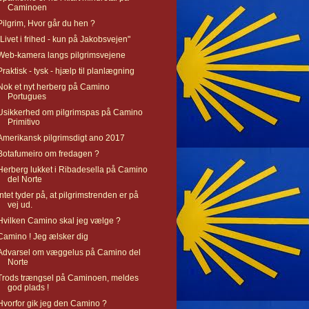
Caminoen
Pilgrim, Hvor går du hen ?
"Livet i frihed - kun på Jakobsvejen"
Web-kamera langs pilgrimsvejene
Praktisk - tysk - hjælp til planlægning
Nok et nyt herberg på Camino
Portugues
Usikkerhed om pilgrimspas på Camino
Primitivo
Amerikansk pilgrimsdigt ano 2017
Botafumeiro om fredagen ?
Herberg lukket i Ribadesella på Camino
del Norte
Intet tyder på, at pilgrimstrenden er på
vej ud.
Hvilken Camino skal jeg vælge ?
Camino ! Jeg ælsker dig
Advarsel om væggelus på Camino del
Norte
Trods trængsel på Caminoen, meldes
god plads !
Hvorfor gik jeg den Camino ?