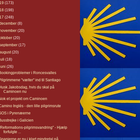
19
(173)
18
(198)
17
(248)
december
(8)
november
(20)
oktober
(20)
september
(17)
august
(20)
juli
(18)
juni
(26)
Bookingproblemer i Roncesvalles
Pilgrimmene "vælter" ind til Santiago
Husk Jakobsdag, hvis du skal på
Caminoen nu
Nok et projekt om Caminoen
Camino Inglés - den lille pilgrimsrute
SOS i Pyrenæerne
Busstrejke i Galicien
"Reformations-pilgrimsvandring" - Hjælp
forfulgte ...
Spanierne er nu i klart mindretal på