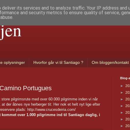
deliver its services and to analyze traffic. Your IP address and
formance and security metrics to ensure quality of service, ge
 abuse.
jen
ke oplysninger
Hvorfor går vi til Santiago ?
Om bloggen/kontakt
Blog-a
►
20
å Camino Portugues
►
20
lt store pilgrimsrute med over 60.000 pilgrimme inden vi når
►
20
t der åbnes nye herberger tit: Her nok et helt nyt lige efter
►
20
 reservere plads: http://www.crucesdeiria.com/
►
20
et kommet over 1.000 pilgrimme ind til Santiago daglig, i
►
20
►
20