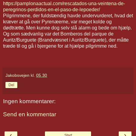
https://pamplonaactual.com/rescatados-una-veintena-de-
peregrinos-perdidos-en-el-paso-de-lepoeder/
Pilgrimmene, der fuldstændig havde undervurderet, hvad det
kræver at gå over Pyrenæerne, var meget kolde og
dødtrætte. Men kunne dog selv slå alarm og bede om hjælp.
Og som sædvanlig var det Bomberos del parque de
Auritz/Burguete (Brandvæsnet i Auritz/Burguete), der måtte
træde til og gå i bjergene for at hjælpe pilgrimme ned.
Jakobsvejen
kl.
05.30
Del
Ingen kommentarer:
Send en kommentar
‹
›
Start