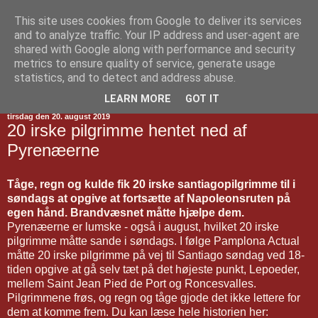
This site uses cookies from Google to deliver its services
Jakobsvejen
and to analyze traffic. Your IP address and user-agent are
shared with Google along with performance and security
metrics to ensure quality of service, generate usage
statistics, and to detect and address abuse.
▼
LEARN MORE
GOT IT
tirsdag den 20. august 2019
20 irske pilgrimme hentet ned af
Pyrenæerne
Tåge, regn og kulde fik 20 irske santiagopilgrimme til i
søndags at opgive at fortsætte af Napoleonsruten på
egen hånd. Brandvæsnet måtte hjælpe dem.
Pyrenæerne er lumske - også i august, hvilket 20 irske
pilgrimme måtte sande i søndags. I følge Pamplona Actual
måtte 20 irske pilgrimme på vej til Santiago søndag ved 18-
tiden opgive at gå selv tæt på det højeste punkt, Lepoeder,
mellem Saint Jean Pied de Port og Roncesvalles.
Pilgrimmene frøs, og regn og tåge gjode det ikke lettere for
dem at komme frem. Du kan læse hele historien her: