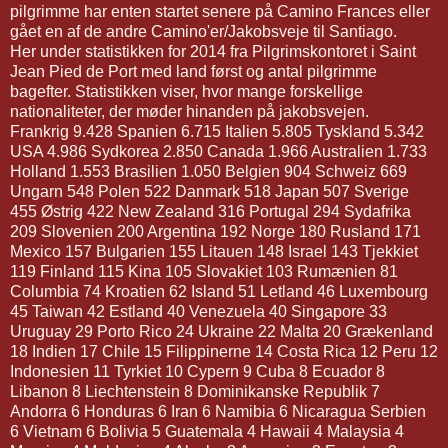
pilgrimme har enten startet senere på Camino Frances eller
gået en af de andre Camino'er/Jakobsveje til Santiago.
Her under statistikken for 2014 fra Pilgrimskontoret i Saint
Jean Pied de Port med land først og antal pilgrimme
bagefter. Statistikken viser, hvor mange forskellige
nationaliteter, der møder hinanden på jakobsvejen.
Frankrig 9.428 Spanien 6.715 Italien 5.805 Tyskland 5.342
USA 4.986 Sydkorea 2.850 Canada 1.966 Australien 1.733
Holland 1.553 Brasilien 1.050 Belgien 904 Schweiz 669
Ungarn 548 Polen 522 Danmark 518 Japan 507 Sverige
455 Østrig 422 New Zealand 316 Portugal 294 Sydafrika
209 Slovenien 200 Argentina 192 Norge 180 Rusland 171
Mexico 157 Bulgarien 155 Litauen 148 Israel 143 Tjekkiet
119 Finland 115 Kina 105 Slovakiet 103 Rumænien 81
Columbia 74 Kroatien 62 Island 51 Letland 46 Luxembourg
45 Taiwan 42 Estland 40 Venezuela 40 Singapore 33
Uruguay 29 Porto Rico 24 Ukraine 22 Malta 20 Grækenland
18 Indien 17 Chile 15 Filippinerne 14 Costa Rica 12 Peru 12
Indonesien 11 Tyrkiet 10 Cypern 9 Cuba 8 Ecuador 8
Libanon 8 Liechtenstein 8 Dominikanske Republik 7
Andorra 6 Honduras 6 Iran 6 Namibia 6 Nicaragua Serbien
6 Vietnam 6 Bolivia 5 Guatemala 4 Hawaii 4 Malaysia 4