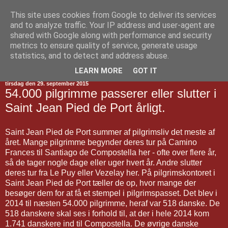
This site uses cookies from Google to deliver its services
Jakobsvejen
and to analyze traffic. Your IP address and user-agent are
shared with Google along with performance and security
metrics to ensure quality of service, generate usage
statistics, and to detect and address abuse.
▼
LEARN MORE
GOT IT
tirsdag den 29. september 2015
54.000 pilgrimme passerer eller slutter i
Saint Jean Pied de Port årligt.
Saint Jean Pied de Port summer af pilgrimsliv det meste af
året. Mange pilgrimme begynder deres tur på Camino
Frances til Santiago de Compostella her - ofte over flere år,
så de tager nogle dage eller uger hvert år. Andre slutter
deres tur fra Le Puy eller Vezelay her. På pilgrimskontoret i
Saint Jean Pied de Port tæller de op, hvor mange der
besøger dem for at få et stempel i pilgrimspasset. Det blev i
2014 til næsten 54.000 pilgrimme, heraf var 518 danske. De
518 danskere skal ses i forhold til, at der i hele 2014 kom
1.741 danskere ind til Compostella. De øvrige danske