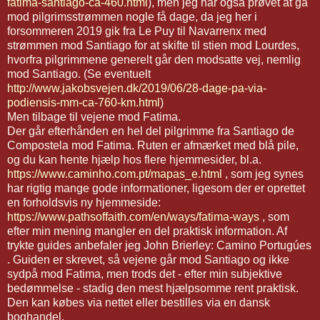
fatima-santiago-ca-460.html
), men jeg har også prøvet at gå
mod pilgrimsstrømmen nogle få dage, da jeg her i
forsommeren 2019 gik fra Le Puy til Navarrenx med
strømmen mod Santiago for at skifte til stien mod Lourdes,
hvorfra pilgrimmene generelt går den modsatte vej, nemlig
mod Santiago. (Se eventuelt
http://www.jakobsvejen.dk/2019/06/28-dage-pa-via-
podiensis-mm-ca-760-km.html
)
Men tilbage til vejene mod Fatima.
Der går efterhånden en hel del pilgrimme fra Santiago de
Compostela mod Fatima. Ruten er afmærket med blå pile,
og du kan hente hjælp hos flere hjemmesider, bl.a.
https://www.caminho.com.pt/mapas_e.html
, som jeg synes
har rigtig mange gode informationer, ligesom der er oprettet
en forholdsvis ny hjemmeside:
https://www.pathsoffaith.com/en/ways/fatima-ways
, som
efter min mening mangler en del praktisk information. Af
trykte guides anbefaler jeg John Brierley: Camino Portugúes
. Guiden er skrevet, så vejene går mod Santiago og ikke
sydpå mod Fatima, men trods det - efter min subjektive
bedømmelse - stadig den mest hjælpsomme rent praktisk.
Den kan købes via nettet eller bestilles via en dansk
boghandel.