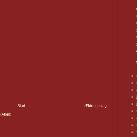
►
►
►
►
►
Start
Ældre opslag
►
 (Atom)
►
►
►