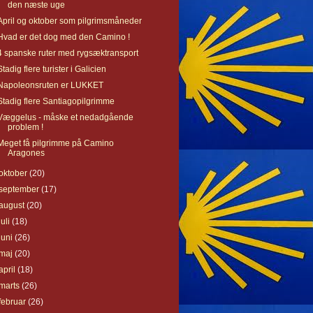
den næste uge
April og oktober som pilgrimsmåneder
Hvad er det dog med den Camino !
4 spanske ruter med rygsæktransport
Stadig flere turister i Galicien
Napoleonsruten er LUKKET
Stadig flere Santiagopilgrimme
Væggelus - måske et nedadgående
problem !
Meget få pilgrimme på Camino
Aragones
oktober
(20)
september
(17)
august
(20)
juli
(18)
juni
(26)
maj
(20)
april
(18)
marts
(26)
februar
(26)