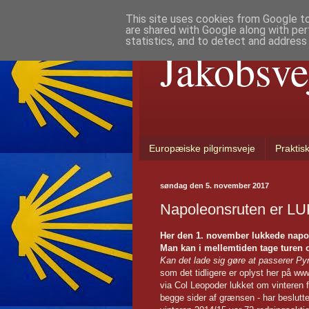
This site uses cookies from Google to 
are shared with Google along with per
statistics, and to detect and address
Jakobsve
Europæiske pilgrimsveje
Praktis
søndag den 5. november 2017
Napoleonsruten er L
Her den 1. november lukkede napole
Man kan i mellemtiden tage turen o
Kan det lade sig gøre at passerer P
som det tidligere er oplyst her på w
via Col Leopoder lukket om vinteren fr
begge sider af grænsen - har besluttet 