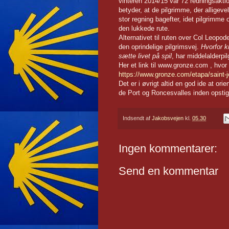
vinteren 2014/15 var 72 redningsakti
betyder, at de pilgrimme, der alligeve
stor regning bagefter, idet pilgrimme 
den lukkede rute.
Alternativet til ruten over Col Leopod
den oprindelige pilgrimsvej.
Hvorfor k
sætte livet på spil
, har middelalderpi
Her et link til www.gronze.com , hvor
https://www.gronze.com/etapa/saint-j
Det er i øvrigt altid en god ide at or
de Port og Roncesvalles inden opstig
Indsendt af
Jakobsvejen
kl.
05.30
Ingen kommentarer:
Send en kommentar