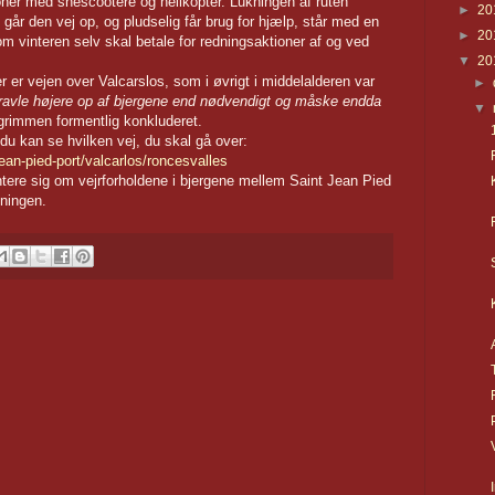
oner med snescootere og helikopter. Lukningen af ruten
►
20
l går den vej op, og pludselig får brug for hjælp, står med en
►
20
om vinteren selv skal betale for redningsaktioner af og ved
▼
20
er er vejen over Valcarslos, som i øvrigt i middelalderen var
►
ravle højere op af bjergene end nødvendigt og måske endda
▼
lgrimmen formentlig konkluderet.
 du kan se hvilken vej, du skal gå over:
ean-pied-port/valcarlos/roncesvalles
ientere sig om vejrforholdene i bjergene mellem Saint Jean Pied
ningen.