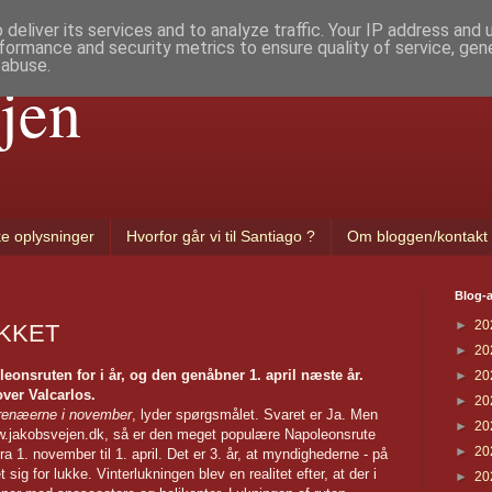
deliver its services and to analyze traffic. Your IP address and
formance and security metrics to ensure quality of service, ge
 abuse.
jen
ke oplysninger
Hvorfor går vi til Santiago ?
Om bloggen/kontakt
Blog-a
►
20
UKKET
►
20
onsruten for i år, og den genåbner 1. april næste år.
►
20
ver Valcarlos.
►
20
yrenæerne i november
, lyder spørgsmålet. Svaret er Ja. Men
►
20
ww.jakobsvejen.dk, så er den meget populære Napoleonsrute
►
20
a 1. november til 1. april. Det er 3. år, at myndighederne - på
sig for lukke. Vinterlukningen blev en realitet efter, at der i
►
20