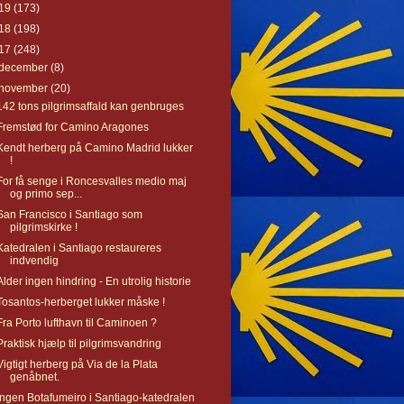
19
(173)
18
(198)
17
(248)
december
(8)
november
(20)
142 tons pilgrimsaffald kan genbruges
Fremstød for Camino Aragones
Kendt herberg på Camino Madrid lukker
!
For få senge i Roncesvalles medio maj
og primo sep...
San Francisco i Santiago som
pilgrimskirke !
Katedralen i Santiago restaureres
indvendig
Alder ingen hindring - En utrolig historie
Tosantos-herberget lukker måske !
Fra Porto lufthavn til Caminoen ?
Praktisk hjælp til pilgrimsvandring
Vigtigt herberg på Via de la Plata
genåbnet.
Ingen Botafumeiro i Santiago-katedralen