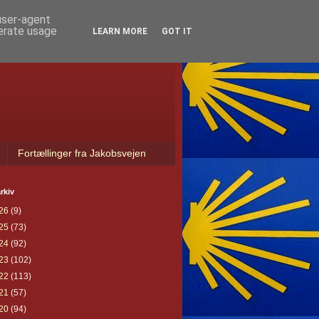
 user-agent
nerate usage
LEARN MORE
GOT IT
Fortællinger fra Jakobsvejen
rkiv
26
(9)
25
(73)
24
(92)
23
(102)
22
(113)
21
(57)
20
(94)