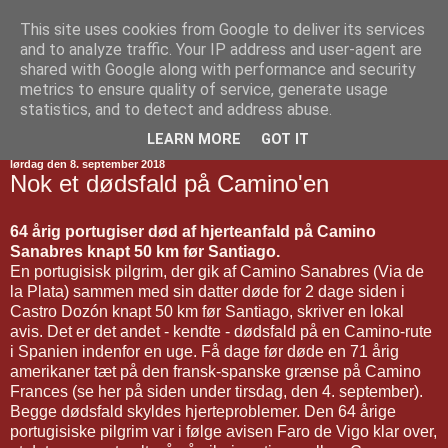
This site uses cookies from Google to deliver its services
Jakobsvejen
and to analyze traffic. Your IP address and user-agent are
shared with Google along with performance and security
metrics to ensure quality of service, generate usage
statistics, and to detect and address abuse.
▼
LEARN MORE
GOT IT
lørdag den 8. september 2018
Nok et dødsfald på Camino'en
64 årig portugiser død af hjerteanfald på Camino
Sanabres knapt 50 km før Santiago.
En portugisisk pilgrim, der gik af Camino Sanabres (Via de
la Plata) sammen med sin datter døde for 2 dage siden i
Castro Dozón knapt 50 km før Santiago, skriver en lokal
avis. Det er det andet - kendte - dødsfald på en Camino-rute
i Spanien indenfor en uge. Få dage før døde en 71 årig
amerikaner tæt på den fransk-spanske grænse på Camino
Frances (se her på siden under tirsdag, den 4. september).
Begge dødsfald skyldes hjerteproblemer. Den 64 årige
portugisiske pilgrim var i følge avisen Faro de Vigo klar over,