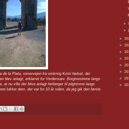
►
►
►
20
►
20
►
20
►
20
►
20
►
20
 de la Plata, romervejen fra omkring Kristi fødsel, der
►
20
n blev anlagt, erklæret for Verdensarv. Borgmestrene langs
, at nu ville der blive anlagt herberger til pilgrimme langs
►
20
ere lukker dem, der var for 10 år siden, da jeg gik den første