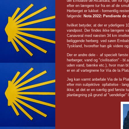
del Embalse de Alcántara, der for ri
efter en længere tur fra en af de s
Herberget er lukket - formentlig res
følgende:
Nota 2022: Pend
hvilket betyder, at der er yderligere 
vandpost. Der findes ikke længere v
Canaveral med næsten 34 km imellem.
beliggende herberg ved søen Embalse 
Tyskland, hvorefter han gik videre o
Der er andre dele - af specielt første
herberger, vand og "civilisation" - b
uden vand, bænke etc.), hvor man bl
er en af vartegnene for Via de la Plat
Jeg kan varmt anbefale Via de la Pla
efter min subjektive opfattelse - lan
ikke, at det er en særlig god første tu
planlægning på grund af "uendelige"