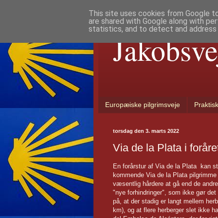
This site uses cookies from Google to 
are shared with Google along with per
statistics, and to detect and address
Jakobsve
Europæiske pilgrimsveje
Praktis
torsdag den 3. marts 2022
Via de la Plata i foråre
En forårstur af Via de la Plata kan 
kommende Via de la Plata pilgrimme sk
væsentlig hårdere at gå end de andr
"nye forhindringer", som ikke gør de
på, at der stadig er langt mellem he
km), og at flere herberger slet ikke 