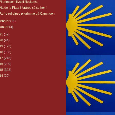
Pilgrim som livsstil/livskunst
Via de la Plata i foråret, så se her !
Færre religiøse pilgrimme på Caminoen
februar
(11)
januar
(4)
21
(57)
20
(94)
19
(173)
18
(198)
17
(248)
16
(290)
15
(323)
14
(20)