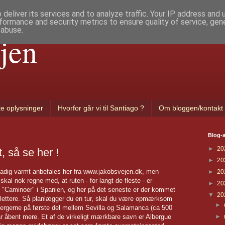
deliver its services and to analyze traffic. Your IP address and
formance and security metrics to ensure quality of service, ge
 abuse.
jen
ke oplysninger
Hvorfor går vi til Santiago ?
Om bloggen/kontakt
Blog-a
►
20
t, så se her !
►
20
stadig varmt anbefales her fra www.jakobsvejen.dk, men
►
20
al nok regne med, at ruten - for langt de fleste - er
►
20
e "Caminoer" i Spanien, og her på det seneste er der kommet
▼
20
t lettere. Så planlægger du en tur, skal du være opmærksom
►
rbergerne på første del mellem Sevilla og Salamanca (ca 500
►
har åbent mere. Et af de virkeligt mærkbare savn er Albergue