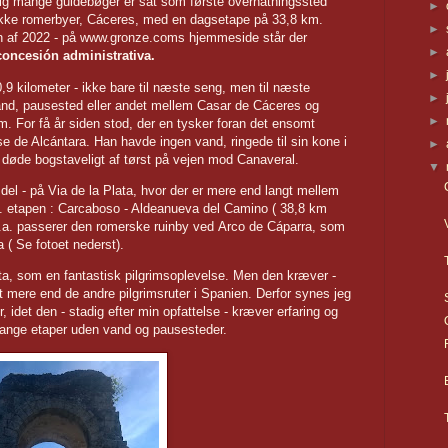
gtig mange guidebøger er sat som første overnatningssted
►
mukke romerbyer, Cáceres, med en dagsetape på 33,8 km.
►
ten af 2022 - på www.gronze.coms hjemmeside står der
►
iente de concesión administrativa.
►
10,9 kilometer - ikke bare til næste seng, men til næste
►
and, pausested eller andet mellem Casar de Cáceres og
►
 For få år siden stod, der en tysker foran det ensomt
de Alcántara. Han havde ingen vand, ringede til sin kone i
►
g døde bogstaveligt af tørst på vejen mod Canaveral.
▼
 del - på Via de la Plata, hvor der er mere end langt mellem
l.a. etapen : Carcaboso - Aldeanueva del Camino ( 38,8 km
.a. passerer den romerske ruinby ved Arco de Cáparra, som
a ( Se fotoet nederst).
ta, som en fantastisk pilgrimsoplevelse. Men den kræver -
gt mere end de andre pilgrimsruter i Spanien. Derfor synes jeg
r, idet den - stadig efter min opfattelse - kræver erfaring og
 lange etaper uden vand og pausesteder.