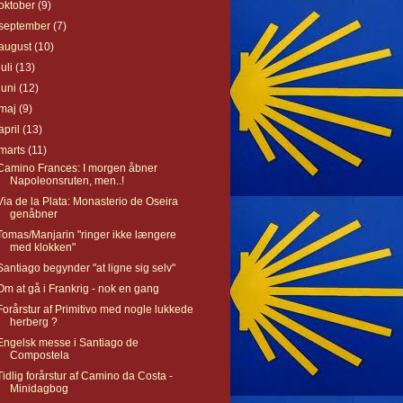
oktober
(9)
september
(7)
august
(10)
juli
(13)
juni
(12)
maj
(9)
april
(13)
marts
(11)
Camino Frances: I morgen åbner
Napoleonsruten, men..!
Via de la Plata: Monasterio de Oseira
genåbner
Tomas/Manjarin "ringer ikke længere
med klokken"
Santiago begynder "at ligne sig selv"
Om at gå i Frankrig - nok en gang
Forårstur af Primitivo med nogle lukkede
herberg ?
Engelsk messe i Santiago de
Compostela
Tidlig forårstur af Camino da Costa -
Minidagbog