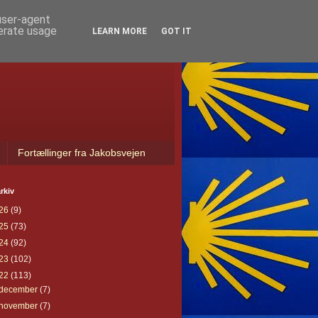
 user-agent
nerate usage
LEARN MORE
GOT IT
Fortællinger fra Jakobsvejen
rkiv
26
(9)
25
(73)
24
(92)
23
(102)
22
(113)
december
(7)
november
(7)