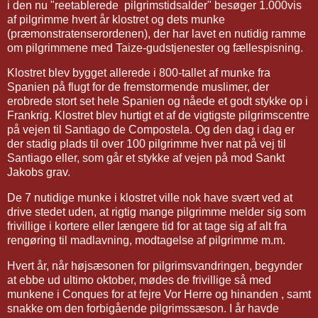
i den nu "reetablerede pilgrimstidsalder" besøger 1.000vis
af pilgrimme hvert år klostret og dets munke
(præmonstratenserordenen), der har lavet en nutidig ramme
om pilgrimmene med Taize-gudstjenester og fællespisning.
Klostret blev bygget allerede i 800-tallet af munke fra
Spanien på flugt for de fremstormende muslimer, der
erobrede stort set hele Spanien og nåede et godt stykke op i
Frankrig. Klostret blev hurtigt et af de vigtigste pilgrimscentre
på vejen til Santiago de Compostela. Og den dag i dag er
der stadig plads til over 100 pilgrimme hver nat på vej til
Santiago eller, som går et stykke af vejen på mod Sankt
Jakobs grav.
De 7 nutidige munke i klostret ville nok have svært ved at
drive stedet uden, at rigtig mange pilgrimme melder sig som
frivillige i kortere eller længere tid for at tage sig af alt fra
rengøring til madlavning, modtagelse af pilgrimme m.m.
Hvert år, når højsæsonen for pilgrimsvandringen, begynder
at ebbe ud ultimo oktober, mødes de frivillige så med
munkene i Conques for at fejre Vor Herre og hinanden , samt
snakke om den forbigående pilgrimssæson. I år havde