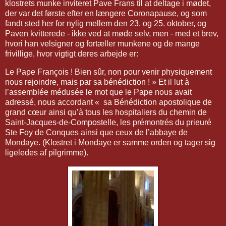
klostrets munke inviteret Pave Frans til at deltage i mødet,
der var det første efter en længere Coronapause, og som
fandt sted her for nylig mellem den 23. og 25. oktober, og
Paven kvitterede - ikke ved at møde selv, men - med et brev,
hvori han velsigner og fortæller munkene og de mange
frivillige, hvor vigtigt deres arbejde er:
Le Pape François ! Bien sûr, non pour venir physiquement
nous rejoindre, mais par sa bénédiction ! » Et il lut à
l’assemblée médusée le mot que le Pape nous avait
adressé, nous accordant « sa Bénédiction apostolique de
grand cœur ainsi qu’à tous les hospitaliers du chemin de
Saint-Jacques-de-Compostelle, les prémontrés du prieuré
Ste Foy de Conques ainsi que ceux de l’abbaye de
Mondaye. (Klostret i Mondaye er samme orden og tager sig
ligeledes af pilgrimme).