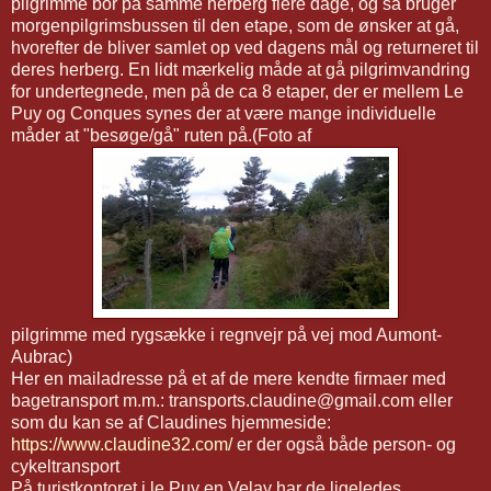
pilgrimme bor på samme herberg flere dage, og så bruger
morgenpilgrimsbussen til den etape, som de ønsker at gå,
hvorefter de bliver samlet op ved dagens mål og returneret til
deres herberg. En lidt mærkelig måde at gå pilgrimvandring
for undertegnede, men på de ca 8 etaper, der er mellem Le
Puy og Conques synes der at være mange individuelle
måder at "besøge/gå" ruten på.(Foto af
pilgrimme med rygsække i regnvejr på vej mod Aumont-
Aubrac)
Her en mailadresse på et af de mere kendte firmaer med
bagetransport m.m.: transports.claudine@gmail.com eller
som du kan se af Claudines hjemmeside:
https://www.claudine32.com/
er der også både person- og
cykeltransport
På turistkontoret i le Puy en Velay har de ligeledes