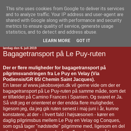
This site uses cookies from Google to deliver its services
Jakobsvejen
and to analyze traffic. Your IP address and user-agent are
shared with Google along with performance and security
metrics to ensure quality of service, generate usage
statistics, and to detect and address abuse.
▼
LEARN MORE
GOT IT
lørdag den 6. juli 2019
Bagagetransport på Le Puy-ruten
Der er flere muligheder for bagagetransport på
pilgrimsvandringen fra Le Puy en Velay (Via
Podiensis/GR 65/ Chemin Saint Jacques).
En læser af www.jakobsvejen.dk vil gerne vide om der er
bagagetransport på Le Puy-ruten på samme måde, som det
er tilfældet på Camino Frances i Spanien. Og svaret er Ja.
Så vidt jeg er orienteret er der endda flere muligheder,
ligesom jeg, da jeg gik ruten senest i maj-juni i år, kunne
konstatere, at der - i hvert fald i højsæsonen - kører en
daglig pilgrimsbus mellem Le Puy en Velay og Conques,
som også tager "nødstedte" pilgrimme med, ligesom en del