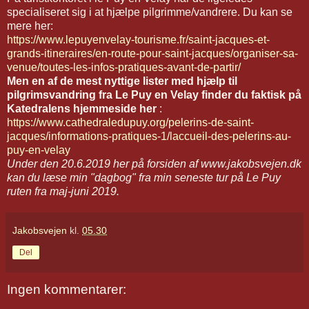
specialiseret sig i at hjælpe pilgrimme/vandrere. Du kan se
mere her:
https://www.lepuyenvelay-tourisme.fr/saint-jacques-et-
grands-itineraires/en-route-pour-saint-jacques/organiser-sa-
venue/toutes-les-infos-pratiques-avant-de-partir/
Men en af de mest nyttige lister med hjælp til
pilgrimsvandring fra Le Puy en Velay finder du faktisk på
Katedralens hjemmeside her
:
https://www.cathedraledupuy.org/pelerins-de-saint-
jacques/informations-pratiques-1/laccueil-des-pelerins-au-
puy-en-velay
Under den 20.6.2019 her på forsiden af www.jakobsvejen.dk
kan du læse min "dagbog" fra min seneste tur på Le Puy
ruten fra maj-juni 2019.
Jakobsvejen
kl.
05.30
Del
Ingen kommentarer: