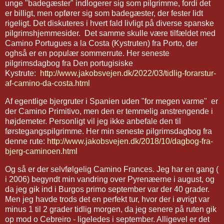
unge "badegæster" indlogerer sig som pilgrimme, fordi det
er billigt, men opfører sig som badegæster, der fester lidt
rigeligt. Det diskuteres i hvert fald livligt på diverse spanske
pilgrimshjemmesider. Det samme skulle være tilfældet med
Camino Portugues a la Costa (Kystruten) fra Porto, der
oghså er en populær sommerrute. Her seneste
pilgrimsdagbog fra Den portugisiske
Kystrute:
http://www.jakobsvejen.dk/2022/03/tidlig-forarstur-
af-camino-da-costa.html
Af egentlige bjergruter i Spanien uden "for megen varme" er
der Camino Primitivo, men den er temmelig anstrengende i
højdemeter. Personligt vil jeg ikke anbefale den til
førstegangspilgrimme. Her min seneste pilgrimsdagbog fra
denne rute:
http://www.jakobsvejen.dk/2018/10/dagbog-fra-
bjerg-caminoen.html
Og så er der selvfølgelig Camino Frances. Jeg har en gang (
i 2006) begyndt min vandring over Pyrenæerne i august, og
da jeg gik ind i Burgos primo september var der 40 grader.
Men jeg havde trods det en perfekt tur, hvor der i øvrigt var
minus 1 til 2 grader tidlig morgen, da jeg senere på ruten gik
op mod o Cebreiro - ligeledes i september. Alligevel er det