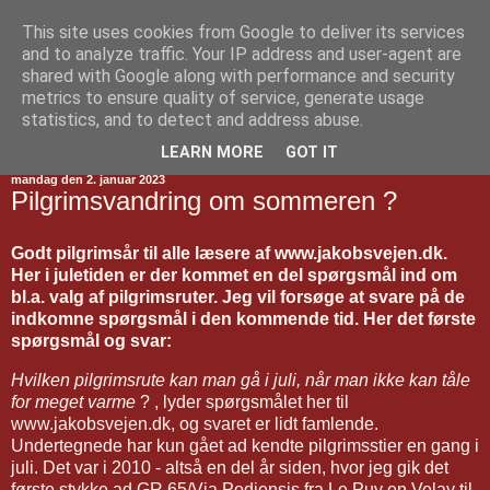
This site uses cookies from Google to deliver its services
Jakobsvejen
and to analyze traffic. Your IP address and user-agent are
shared with Google along with performance and security
metrics to ensure quality of service, generate usage
statistics, and to detect and address abuse.
▼
LEARN MORE
GOT IT
mandag den 2. januar 2023
Pilgrimsvandring om sommeren ?
Godt pilgrimsår til alle læsere af www.jakobsvejen.dk.
Her i juletiden er der kommet en del spørgsmål ind om
bl.a. valg af pilgrimsruter. Jeg vil forsøge at svare på de
indkomne spørgsmål i den kommende tid. Her det første
spørgsmål og svar:
Hvilken pilgrimsrute kan man gå i juli, når man ikke kan tåle
for meget varme
? , lyder spørgsmålet her til
www.jakobsvejen.dk, og svaret er lidt famlende.
Undertegnede har kun gået ad kendte pilgrimsstier en gang i
juli. Det var i 2010 - altså en del år siden, hvor jeg gik det
første stykke ad GR 65/Via Podiensis fra Le Puy en Velay til