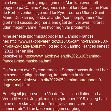
min favorit til førstegangspilgrimme. Man kan eventuelt
begynde på Camino Aaragones i stedet for i Saint Jean Pied
de Port - eventuelt lige nord for Pyrenæerne i Oloron Saint
Marie. Det kan jeg forstå, at andre "sommerpilgrimme" har
gjort med succes. Jeg har alene gået den vej over i foråret
uden megen varme, men hvor regn var problemet.
Mine seneste pilgrimsdagbøger fra Camino Frances
her:
http://www.jakobsvejen.dk/2018/05/camino-frances-800-
km-pa-29-dage-april.html
og jeg gik Camino Frances senest
i 2021 Her en lille
beskrivelse
http://www.jakobsvejen.dk/2021/10/camino-
frances-med-maske-pa.html
Og fra turen over Pyrenæerne via Somportpasset finder I her
min seneste pilgrimsdagbog, fra under et år siden:
http://www.jakobsvejen.dk/2022/05/camino-aaragones-9-
dage-i-maj.html
Endelig vil jeg nævne La Via de Francisco i Italien fra La
Verna til Assisi. Jeg gik ruten i september 2019, og jeg har i
mine noter skrevet, at den "muligvis kunne være en
sommerrute". I kan læse min pilgrimsdagbog