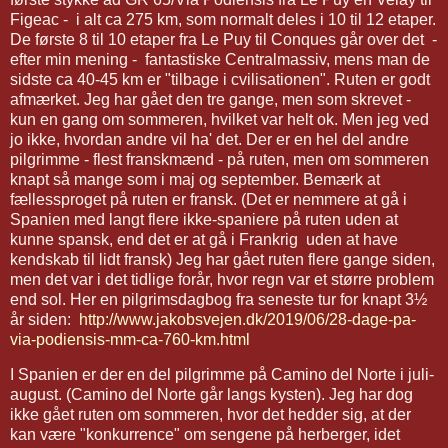
Figeac - i alt ca 275 km, som normalt deles i 10 til 12 etaper.
De første 8 til 10 etaper fra Le Puy til Conques går over det -
efter min mening - fantastiske Centralmassiv, mens man de
sidste ca 40-45 km er "tilbage i cvilisationen". Ruten er godt
afmærket. Jeg har gået den tre gange, men som skrevet -
kun en gang om sommeren, hvilket var helt ok. Men jeg ved
jo ikke, hvordan andre vil ha' det. Der er en hel del andre
pilgrimme - flest franskmænd - på ruten, men om sommeren
knapt så mange som i maj og september. Bemærk at
fællessproget på ruten er fransk. (Det er nemmere at gå i
Spanien med langt flere ikke-spaniere på ruten uden at
kunne spansk, end det er at gå i Frankrig uden at have
kendskab til lidt fransk) Jeg har gået ruten flere gange siden,
men det var i det tidlige forår, hvor regn var et større problem
end sol. Her en pilgrimsdagbog fra seneste tur for knapt 3½
år siden:
http://www.jakobsvejen.dk/2019/06/28-dage-pa-
via-podiensis-mm-ca-760-km.html
I Spanien er der en del pilgrimme på Camino del Norte i juli-
august. (Camino del Norte går langs kysten). Jeg har dog
ikke gået ruten om sommeren, hvor det hedder sig, at der
kan være "konkurrence" om sengene på herberger, idet