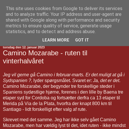
This site uses cookies from Google to deliver its services
Jakobsvejen
and to analyze traffic. Your IP address and user-agent are
shared with Google along with performance and security
metrics to ensure quality of service, generate usage
statistics, and to detect and address abuse.
▼
LEARN MORE
GOT IT
torsdag den 12. januar 2023
Camino Mozarabe - ruten til
vinterhalvåret
Jeg vil gerne gå Camino i februar-marts. Er det muligt at gå i
Sydspanien ?,
lyder spørgsmålet. Svaret er:
Ja, det er det
.
Camino Mozarabe, der begynder tre forskellige steder i
Spaniens sydøstlige hjørne, forenes i den lille by Baena tre
etaper syd for Cordoba og fortsætter derfra ca 13 etaper til
Merida på Via de la Plata, hvorfra der knapt 800 km til
Santiago - lidt forskelligt efter valg af rute.
Skrevet med det samme. Jeg har ikke selv gået Camino
Mozarabe, men har vældig lyst til det, idet ruten - ikke mindst