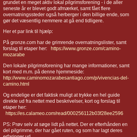
grundet en meget aktiv lokal pilgrimsforening - i de aller
seneste år er blevet godt afmærket, samt fået flere
overnatningssteder også herberger i den billige ende, som
gør det væsentlig nemmere at gå end tidligere.
Her et par link til hjælp:
På gronze.com har de grimrende overnatningslister, samt
forslag til etaper her:
https://www.gronze.com/camino-
mozarabe
Den lokale pilgrimsforening har mange informationer, samt
kort med m.m. på denne hjemmeside:
http://www.caminomozarabesantiago.com/p/vivencias-del-
camino.html
Og endelige er det faktisk muligt at trykke en hel guide
direkte ud fra nettet med beskrivelser, kort og forslag til
etaper her:
https://es.calameo.com/read/000256112b03f28ee2596
PS: Prøv selv at søge lidt på nettet. Der er efterhånden en
del pilgrimme, der har gået ruten, og som har lagt deres
erfaringer ud.