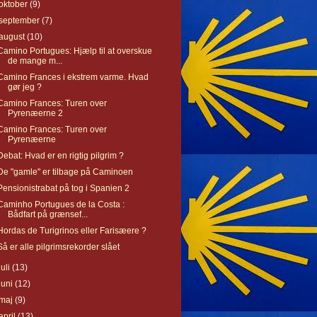
oktober
(9)
september
(7)
august
(10)
Camino Portugues: Hjælp til at overskue
de mange m...
Camino Frances i ekstrem varme. Hvad
gør jeg ?
Camino Frances: Turen over
Pyrenæerne 2
Camino Frances: Turen over
Pyrenæerne
Debat: Hvad er en rigtig pilgrim ?
De "gamle" er tilbage på Caminoen
Pensionistrabat på tog i Spanien 2
Caminho Portugues de la Costa :
Bådfart på grænsef...
Hordas de Turigrinos eller Farisæere ?
Så er alle pilgrimsrekorder slået
juli
(13)
juni
(12)
maj
(9)
april
(13)