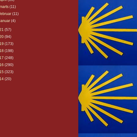
marts
(11)
februar
(11)
januar
(4)
21
(57)
20
(94)
19
(173)
18
(198)
17
(248)
16
(290)
15
(323)
14
(20)