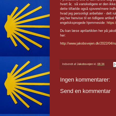
hvert år, så vanskeligere er den ikk
dette tilfælde også sjovere/mere indho
hvad jeg personligt anbefaler - delt r
jeg her henvise til en tidligere artikel 
engelsksprogede hjemmeside:
https
Du kan læse aprilartiklen her på jak
her:
http://www.jakobsvejen.dk/2022/04/na
Indsendt af
Jakobsvejen
kl.
08.34
Ingen kommentarer:
Send en kommentar