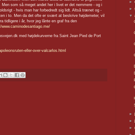
►
e. Men som så meget andet her i livet er det nemmere - og i
►
ldsrigt - hvis man har forbedredt sig lidt. Altså trænet og -
uten i to. Men da det ofte er svært at beskrive højdemeter, vil
▼
fra tidligere i år, hvor jeg lånte en graf fra den
://www.caminodesantiago.me/
obsvejen.dk med højdekurverne fra Saint Jean Pied de Port
poleonsruten-eller-over-valcarlos.html
►
►
►
►