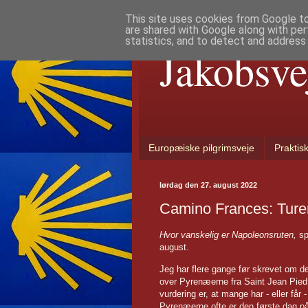
This site uses cookies from Google to 
are shared with Google along with per
statistics, and to detect and address
Jakobsve
Europæiske pilgrimsveje
Praktis
lørdag den 27. august 2022
Camino Frances: Ture
Hvor vanskelig er Napoleonsruten,
sp
august.
Jeg har flere gange før skrevet om d
over Pyrenæerne fra Saint Jean Pied 
vurdering er, at mange har - eller få
Pyrenæerne ofte er den første dag på