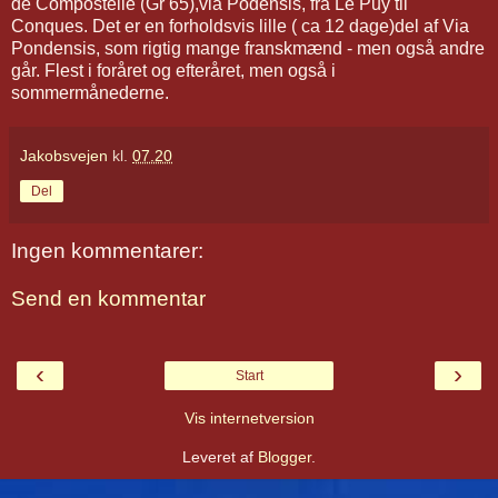
de Compostelle (Gr 65),via Podensis, fra Le Puy til
Conques. Det er en forholdsvis lille ( ca 12 dage)del af Via
Pondensis, som rigtig mange franskmænd - men også andre
går. Flest i foråret og efteråret, men også i
sommermånederne.
Jakobsvejen
kl.
07.20
Del
Ingen kommentarer:
Send en kommentar
‹
›
Start
Vis internetversion
Leveret af
Blogger
.