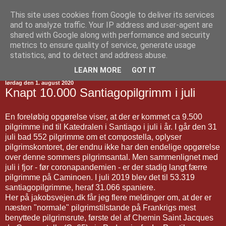
This site uses cookies from Google to deliver its services
Jakobsvejen
and to analyze traffic. Your IP address and user-agent are
shared with Google along with performance and security
metrics to ensure quality of service, generate usage
statistics, and to detect and address abuse.
▼
LEARN MORE
GOT IT
lørdag den 1. august 2020
Knapt 10.000 Santiagopilgrimm i juli
En foreløbig opgørelse viser, at der er kommet ca 9.500
pilgrimme ind til Katedralen i Santiago i juli i år. I går den 31
juli bad 552 pilgrimme om et compostella, oplyser
pilgrimskontoret, der endnu ikke har den endelige opgørelse
over denne sommers pilgrimsantal. Men sammenlignet med
juli i fjor - før coronapandemien - er der stadig langt færre
pilgrimme på Caminoen. I juli 2019 blev det til 53.319
santiagopilgrimme, heraf 31.066 spaniere.
Her på jakobsvejen.dk får jeg flere meldinger om, at der er
næsten "normale" pilgrimstilstande på Frankrigs mest
benyttede pilgrimsrute, første del af Chemin Saint Jacques