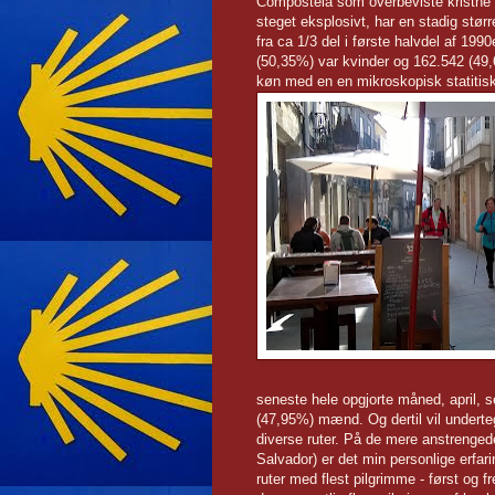
Compostela som overbeviste kristne pi
steget eksplosivt, har en stadig stør
fra ca 1/3 del i første halvdel af 199
(50,35%) var kvinder og 162.542 (49,
køn med en en mikroskopisk statitisk
seneste hele opgjorte måned, april, 
(47,95%) mænd. Og dertil vil underte
diverse ruter. På de mere anstrenged
Salvador) er det min personlige erfar
ruter med flest pilgrimme - først o