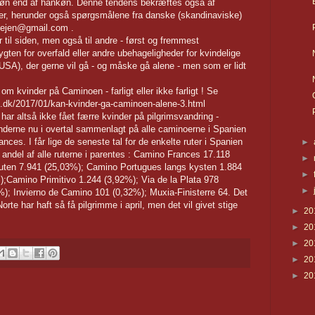
nkøn end af hankøn. Denne tendens bekræftes også af
er, herunder også spørgsmålene fra danske (skandinaviske)
svejen@gmail.com .
til siden, men også til andre - først og fremmest
gten for overfald eller andre ubehageligheder for kvindelige
USA), der gerne vil gå - og måske gå alene - men som er lidt
om kvinder på Caminoen - farligt eller ikke farligt ! Se
n.dk/2017/01/kan-kvinder-ga-caminoen-alene-3.html
ar altså ikke fået færre kvinder på pilgrimsvandring -
kvinderne nu i overtal sammenlagt på alle caminoerne i Spanien
ces. I får lige de seneste tal for de enkelte ruter i Spanien
►
e andel af alle ruterne i parentes : Camino Frances 17.118
►
uten 7.941 (25,03%); Camino Portugues langs kysten 1.884
►
;Camino Primitivo 1.244 (3,92%); Via de la Plata 978
►
); Invierno de Camino 101 (0,32%); Muxia-Finisterre 64. Det
te har haft så få pilgrimme i april, men det vil givet stige
►
20
►
20
►
20
►
20
►
20