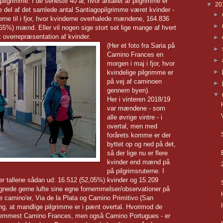
lgrimme. I de seneste 40 år, hvor antallet af pilgrimme er
▼
20
re del af det samlede antal Santiagopilgrimme været kvinder -
►
0erne til i fjor, hvor kvinderne overhalede mændene, 164.836
►
65%) mænd. Eller vil nogen sige stort set lige mange af hvert
 overrepræsentation af kvinder.
►
(Her et foto fra Saria på
►
Camino Frances en
►
morgen i maj i fjor, hvor
►
kvindelige pilgrimme er
på vej af caminoen
►
gennem byen).
▼
Her i vinteren 2018/19
var mændene - som
alle øvrige vintre - i
overtal, men med
forårets komme er der
byttet op og ned på det,
så der lige nu er flere
kvinder end mænd på
på pilgrimsruterne. I
ser tallene sådan ud: 16.512 (52,05%) kvinder og 15.209
gnede gerne lufte sine egne fornemmelser/observationer på
e camino'er, Via de la Plata og Camino Primitivo (San
ing, at mandlige pilgrimme er i pænt overtal. Hvorimod de
g fremmest Camino Frances, men også Camino Portugues - er