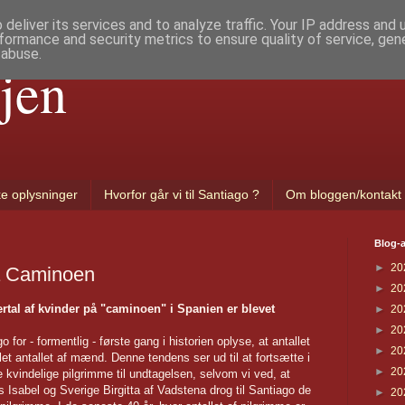
deliver its services and to analyze traffic. Your IP address and
formance and security metrics to ensure quality of service, ge
 abuse.
jen
ke oplysninger
Hvorfor går vi til Santiago ?
Om bloggen/kontakt
Blog-a
►
20
på Caminoen
►
20
rtal af kvinder på "caminoen" i Spanien er blevet
►
20
►
20
 for - formentlig - første gang i historien oplyse, at antallet
►
20
et antallet af mænd. Denne tendens ser ud til at fortsætte i
►
20
 kvindelige pilgrimme til undtagelsen, selvom vi ved, at
Isabel og Sverige Birgitta af Vadstena drog til Santiago de
►
20