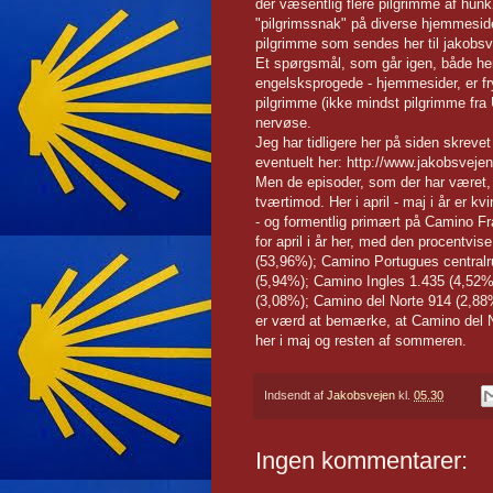
der væsentlig flere pilgrimme af hu
"pilgrimssnak" på diverse hjemmesid
pilgrimme som sendes her til jakob
Et spørgsmål, som går igen, både her 
engelsksprogede - hjemmesider, er fry
pilgrimme (ikke mindst pilgrimme fra 
nervøse.
Jeg har tidligere her på siden skrevet 
eventuelt her: http://www.jakobsveje
Men de episoder, som der har været, h
tværtimod. Her i april - maj i år er 
- og formentlig primært på Camino Fran
for april i år her, med den procentvis
(53,96%); Camino Portugues centralr
(5,94%); Camino Ingles 1.435 (4,52%)
(3,08%); Camino del Norte 914 (2,88%
er værd at bemærke, at Camino del Nor
her i maj og resten af sommeren.
Indsendt af
Jakobsvejen
kl.
05.30
Ingen kommentarer: