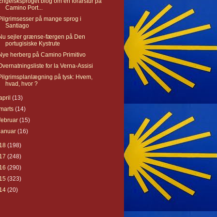
Engelsksproget blog om en forårstur på
Camino Port...
Pilgrimsesser på mange sprog i
Santiago
Nu sejler grænse-færgen på Den
portugisiske Kystrute
Nye herberg på Camino Primitivo
Overnatningsliste for la Verna-Assisi
Pilgrimsplanlægning på tysk: Hvem,
hvad, hvor ?
april
(13)
marts
(14)
februar
(15)
januar
(16)
18
(198)
17
(248)
16
(290)
15
(323)
14
(20)