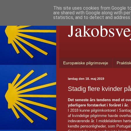
This site uses cookies from Google to 
are shared with Google along with per
statistics, and to detect and address
Jakobsve
Europæiske pilgrimsveje
Praktis
lørdag den 18. maj 2019
Stadig flere kvinder 
Det seneste års tendens med et ove
yderligere forstærket i foråret i år.
I 2018 kunne pilgrimkontoret i Santiago
af kvindelige pilgrimme havde overhal
indeværende år. I middelalderen hørte
kendte pensonligheder, som Portugals 