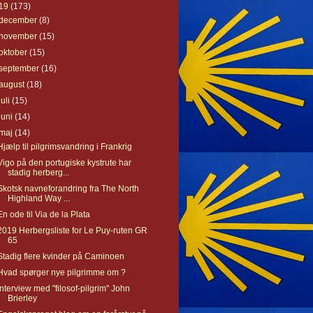
19
(173)
december
(8)
november
(15)
oktober
(15)
september
(16)
august
(18)
juli
(15)
juni
(14)
maj
(14)
Hjælp til pilgrimsvandring i Frankrig
Vigo på den portugiske kystrute har
stadig herberg...
Skotsk navneforandring fra The North
Highland Way ...
En ode til Via de la Plata
2019 Herbergsliste for Le Puy-ruten GR
65
Stadig flere kvinder på Caminoen
Hvad spørger nye pilgrimme om ?
Interview med "filosof-pilgrim" John
Brierley