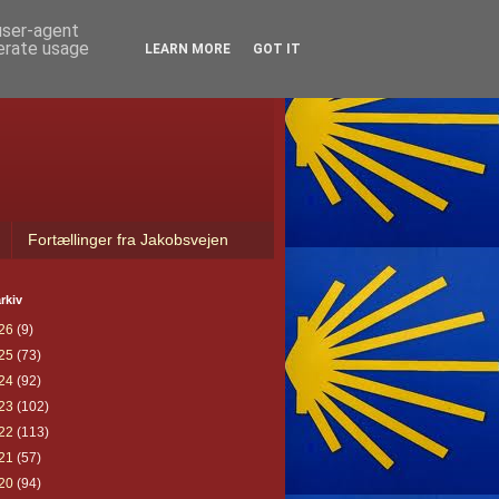
 user-agent
nerate usage
LEARN MORE
GOT IT
Fortællinger fra Jakobsvejen
rkiv
26
(9)
25
(73)
24
(92)
23
(102)
22
(113)
21
(57)
20
(94)