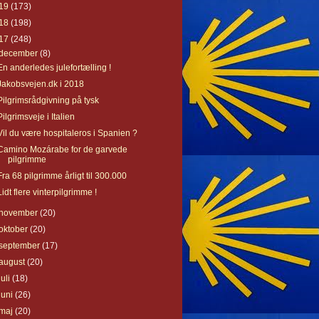
19
(173)
18
(198)
17
(248)
december
(8)
En anderledes julefortælling !
Jakobsvejen.dk i 2018
Pilgrimsrådgivning på tysk
Pilgrimsveje i Italien
Vil du være hospitaleros i Spanien ?
Camino Mozárabe for de garvede
pilgrimme
Fra 68 pilgrimme årligt til 300.000
Lidt flere vinterpilgrimme !
november
(20)
oktober
(20)
september
(17)
august
(20)
juli
(18)
juni
(26)
maj
(20)