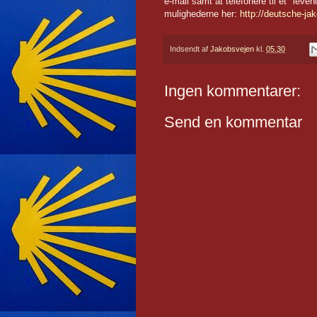
e-mail samt at telefonere til et "le
mulighederne her:
http://deutsche-jak
Indsendt af
Jakobsvejen
kl.
05.30
Ingen kommentarer:
Send en kommentar