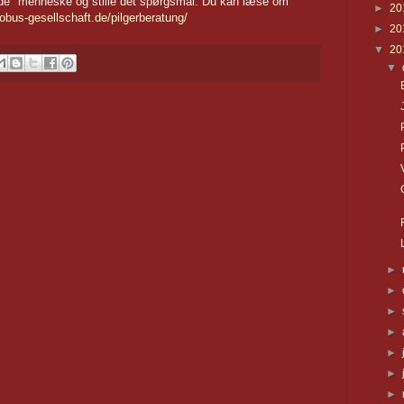
vende" menneske og stille det spørgsmål. Du kan læse om
►
20
obus-gesellschaft.de/pilgerberatung/
►
20
▼
20
▼
►
►
►
►
►
►
►