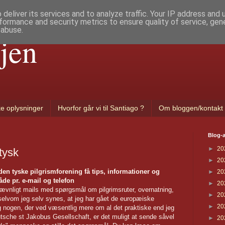
deliver its services and to analyze traffic. Your IP address and
formance and security metrics to ensure quality of service, ge
 abuse.
jen
ke oplysninger
Hvorfor går vi til Santiago ?
Om bloggen/kontakt
Blog-a
►
20
tysk
►
20
den tyske pilgrismforening få tips, informationer og
►
20
de pr. e-mail og telefon
►
20
ævnligt mails med spørgsmål om pilgrimsruter, overnatning,
►
20
selvom jeg selv synes, at jeg har gået de europæiske
►
20
lig nogen, der ved væsentlig mere om al det praktiske end jeg
utsche st Jakobus Gesellschaft, er det muligt at sende såvel
►
20