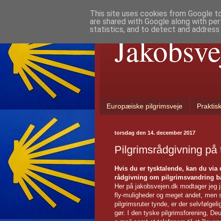
This site uses cookies from Google to 
are shared with Google along with per
statistics, and to detect and address
Jakobsve
Europæiske pilgrimsveje
Praktis
torsdag den 14. december 2017
Pilgrimsrådgivning på 
Hvis du er tysktalende, kan du via 
rådgivning om pilgrimsvandring bå
Her på jakobsvejen.dk modtager jeg j
fly-muligheder og meget andet, men 
pilgrimsruter tynde, er der selvfølge
gør. I den tyske pilgrimsforening, De