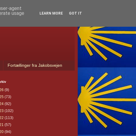
 user-agent
nerate usage
LEARN MORE
GOT IT
Fortællinger fra Jakobsvejen
rkiv
26
(9)
25
(73)
24
(92)
23
(102)
22
(113)
21
(57)
20
(94)