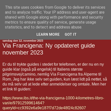
This site uses cookies from Google to deliver its services
Jakobsvejen
and to analyze traffic. Your IP address and user-agent are
shared with Google along with performance and security
metrics to ensure quality of service, generate usage
statistics, and to detect and address abuse.
▼
LEARN MORE
GOT IT
søndag den 12. november 2023
Via Francigena: Ny opdateret guide
november 2023
Er du til trykte guides i stedet for telefonen, er der nu en ny
guide klar (også på engelsk) til Italiens største
pilgrimsvej/camino, nemlig Via Francigena fra Alperne til
Rom. Jeg har ikke selv set guiden, kun læst lidt på nettet, så
du må selv ud at lede efter anmeldelser og omtale. Men her
et link til guiden:
https://www.ibs.it/the-via-francigena-1000-kilometres-libro-
vari/e/9791259961464?
queryId=cc9392e6a9e187f7d72de48f24c82607