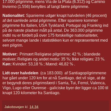
17.000 pilgrimme, mens Via de la Plata (6.312) og Camino
Invierno (1.556) benyttes af langt færre pilgrimme.
Nationalitet:
Spanierne udgør knapt halvdelen (46 procent)
af det samlede antal pilgrimme. Efter spaniere kommer
pilgrimme fra Italien, USA Tyskland, Portugal og Frankrig ind
på de næste pladser målt på antal. De 363.000 pilgrimme
indtil nu er fordelt på over 175 forskellige nationaliteter,
selvom mange lande i statistikken kun er repræsenteret med
een pilgrim.
Motiver:
Primært Religiøse pilgrimme: 42 % ; blandede
motiver; Religiøs og andet motiv: 35 %; Ikke religiøs: 23 %.
Køn:
Kvinder: 53,18 % ; Mænd: 46,82 % .
Lidt over halvdelen
(ca 183.000) af Santiagopilgrimmene
har gået under 120 km for at nå Santiago. det vil sige, at de
er begyndt deres pilgrimsfærd i Sarria, Tui, Ferrol, Valenca,
Vigo, Lugo eller Ourense - galiciske byer der ligger ca 100 til
knapt 120 kilometer fra Santiago.
Jakobsvejen
kl.
14.34