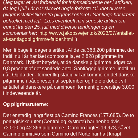
(
Jeg tager et vist forbehold for informationerne her i artiklen,
da jeg i juli i år har skrevet nogle forkerte tal, idet diverse
pilgrimsstattestikker fra pilgrimskontoret i Santiago har været
behæftet med fejl. Læs eventuelt min seneste artikel om
emnet fra den 25. juli med diverse ændringer og en
kommentar her
:
http://www.jakobsvejen.dk/2023/07/antallet-
af-santiagopilgrimme-falder.html
)
Men tilbage til dagens artikel. Af de ca 363.200 pilrimme, der
indtil nu i år har fået compostella, er 2.828 pilgrimme fra
Danmark. Hvilket betyder, at de danske pilgrimme udgør ca
0,8 procent af det samlede antal Santiagopilgrimme indtil nu
i år. Og da der - formentlig stadig vil ankomme en del danske
pilgrimme i både resten af september og hele oktober, vil
antallet af danskere på caminoen formentlig overstige 3.000
i indeværende år.
Og pilgrimsruterne:
Der er stadig langt flest på Camino Frances (177.685). De to
portugisiske ruter (Central og kystrute) har henholdvis
73.010 og 42.366 pilgrimme. Camino Ingles 19.973, såvel
Camino primitivo som Camino del Norte har haft knapt