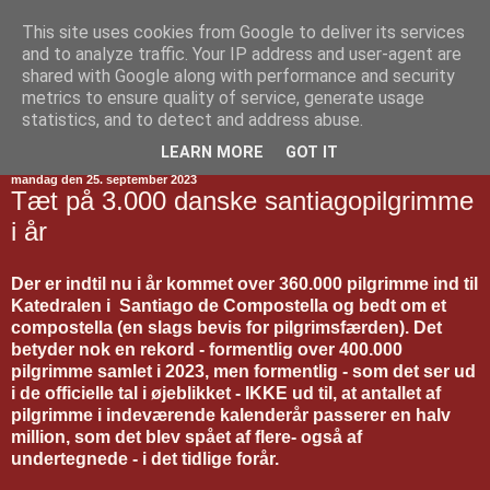
This site uses cookies from Google to deliver its services
Jakobsvejen
and to analyze traffic. Your IP address and user-agent are
shared with Google along with performance and security
metrics to ensure quality of service, generate usage
statistics, and to detect and address abuse.
▼
LEARN MORE
GOT IT
mandag den 25. september 2023
Tæt på 3.000 danske santiagopilgrimme
i år
Der er indtil nu i år kommet over 360.000 pilgrimme ind til
Katedralen i Santiago de Compostella og bedt om et
compostella (en slags bevis for pilgrimsfærden). Det
betyder nok en rekord - formentlig over 400.000
pilgrimme samlet i 2023, men formentlig - som det ser ud
i de officielle tal i øjeblikket - IKKE ud til, at antallet af
pilgrimme i indeværende kalenderår passerer en halv
million, som det blev spået af flere- også af
undertegnede - i det tidlige forår.