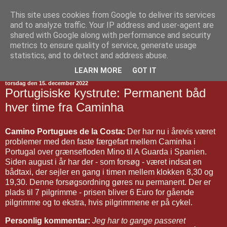
This site uses cookies from Google to deliver its services
Jakobsvejen
and to analyze traffic. Your IP address and user-agent are
shared with Google along with performance and security
metrics to ensure quality of service, generate usage
statistics, and to detect and address abuse.
▼
LEARN MORE
GOT IT
torsdag den 15. december 2022
Portugisiske kystrute: Permanent båd
hver time fra Caminha
Camino Portugues de la Costa:
Der har nu i årevis været
problemer med den faste færgefart mellem Caminha i
Portugal over grænsefloden Mino til A Guarda i Spanien.
Siden august i år har der - som forsøg - været indsat en
bådtaxi, der sejler en gang i timen mellem klokken 8,30 og
19,30. Denne forsøgsordning gøres nu permanent. Der er
plads til 7 pilgrimme - prisen bliver 6 Euro for gående
pilgrimme og to ekstra, hvis pilgrimmene er på cykel.
Personlig kommentar:
Jeg har to gange passeret