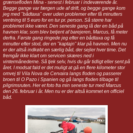
grænsefloden Mina - senest i februar i indeværende år.
Begge gange var færgen ude af drift, og begge gange kom
jeg med "bådtaxa" over uden problemer efter få minutters
ventning til 5 euro for en tur pr. person. Så større har
problemet ikke været. Den seneste gang lå der en båd på
havnen klar, som blev betjent af barejeren, Marcus, få meter
derfra. Første gang ringede jeg efter en bådtaxa og få
minutter efter stod, der en "kaptajn" klar på havnen. Men nu
er der altså indkøbt en særlig båd, der sejler hver time. Det
fremgår ikke klart om servicen skæres ned i
vintermånederne. Så tjek selv, hvis du går tidligt eller sent på
året. I modsat fald er det muligt at gå en flere kilometer stor
omvej til Vila Nova de Cervaira langs floden og passerer
broen til O Pazo i Spanien og gå langs floden tilbage til
pilgrimsruten. Her et foto fra min seneste tur med Marcus
den 26. februar i år. Men nu er der altså kommet en officiel
båd.