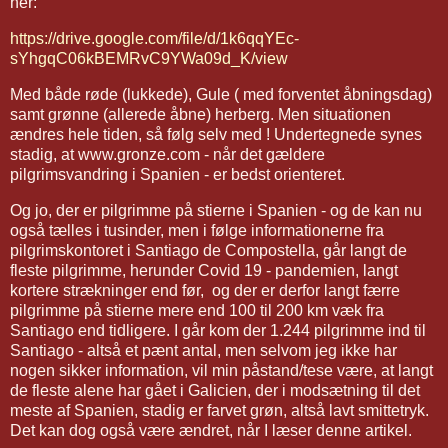
her:
https://drive.google.com/file/d/1k6qqYEc-
sYhgqC06kBEMRvC9YWa09d_K/view
Med både røde (lukkede), Gule ( med forventet åbningsdag)
samt grønne (allerede åbne) herberg. Men situationen
ændres hele tiden, så følg selv med ! Undertegnede synes
stadig, at www.gronze.com - når det gældere
pilgrimsvandring i Spanien - er bedst orienteret.
Og jo, der er pilgrimme på stierne i Spanien - og de kan nu
også tælles i tusinder, men i følge informationerne fra
pilgrimskontoret i Santiago de Compostella, går langt de
fleste pilgrimme, herunder Covid 19 - pandemien, langt
kortere strækninger end før, og der er derfor langt færre
pilgrimme på stierne mere end 100 til 200 km væk fra
Santiago end tidligere. I går kom der 1.244 pilgrimme ind til
Santiago - altså et pænt antal, men selvom jeg ikke har
nogen sikker information, vil min påstand/tese være, at langt
de fleste alene har gået i Galicien, der i modsætning til det
meste af Spanien, stadig er farvet grøn, altså lavt smittetryk.
Det kan dog også være ændret, når I læser denne artikel.