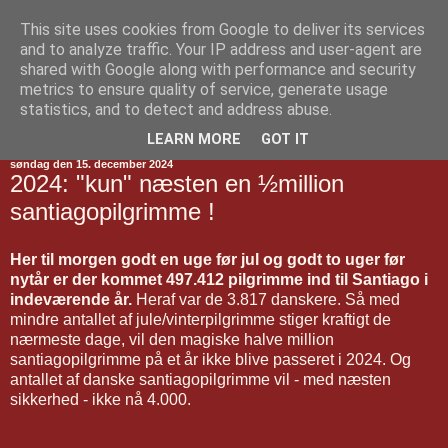
This site uses cookies from Google to deliver its services
Jakobsvejen
and to analyze traffic. Your IP address and user-agent are
shared with Google along with performance and security
metrics to ensure quality of service, generate usage
statistics, and to detect and address abuse.
▼
LEARN MORE
GOT IT
søndag den 15. december 2024
2024: "kun" næsten en ½million
santiagopilgrimme !
Her til morgen godt en uge før jul og godt to uger før
nytår er der kommet 497.412 pilgrimme ind til Santiago i
indeværende år.
Heraf var de 3.817 danskere. Så med
mindre antallet af jule/vinterpilgrimme stiger kraftigt de
nærmeste dage, vil den magiske halve million
santiagopilgrimme på et år ikke blive passeret i 2024. Og
antallet af danske santiagopilgrimme vil - med næsten
sikkerhed - ikke nå 4.000.